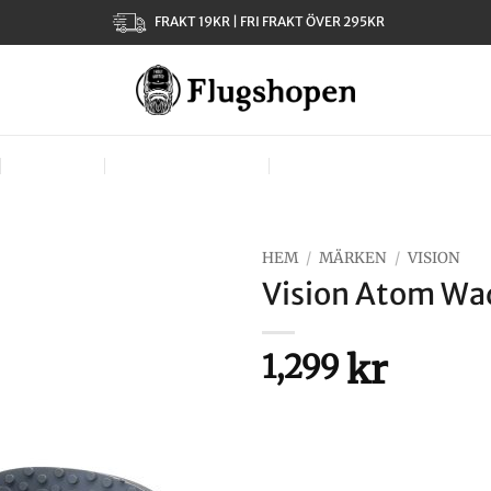
FRAKT 19KR | FRI FRAKT ÖVER 295KR
KLÄDER
TJEJER – LADIES
VÄSKOR, VÄSTAR & BÄR
HEM
/
MÄRKEN
/
VISION
Vision Atom Wa
kr
1,299