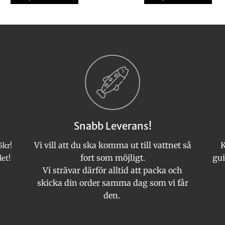
Den
Den
här
här
produkten
produkten
har
har
flera
flera
varianter.
varianter.
De
De
olika
olika
alternativen
alternativen
kan
kan
Snabb Leverans!
väljas
väljas
på
på
Vi vill att du ska komma ut till vattnet så
K
5kr!
produktsidan
produktsida
fort som möjligt.
gui
let!
Vi strävar därför alltid att packa och
skicka din order samma dag som vi får
den.