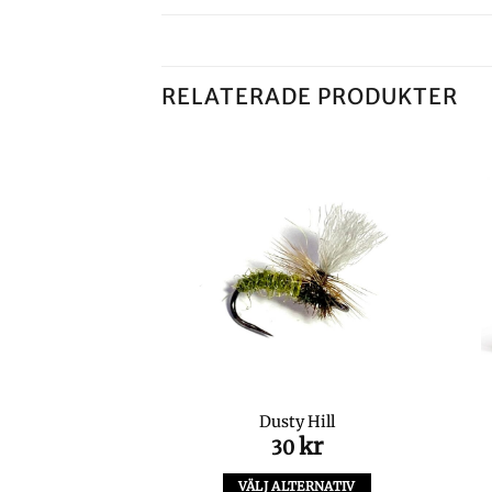
RELATERADE PRODUKTER
lf Grey
Dusty Hill
kr
kr
0
30
LTERNATIV
VÄLJ ALTERNATIV