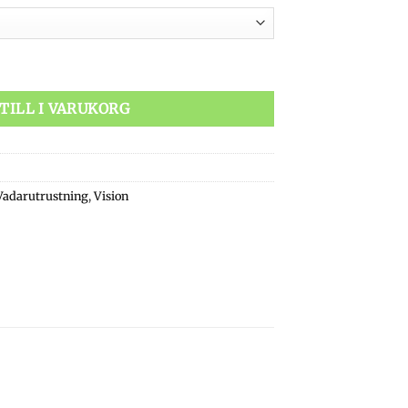
ängd
TILL I VARUKORG
Vadarutrustning
,
Vision