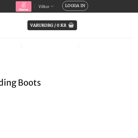
LOGGA IN
Villkor
VARUKORG /
0
KR
SYSTEM
ÖVRIG UTRUSTNING
MÄRKEN
ding Boots