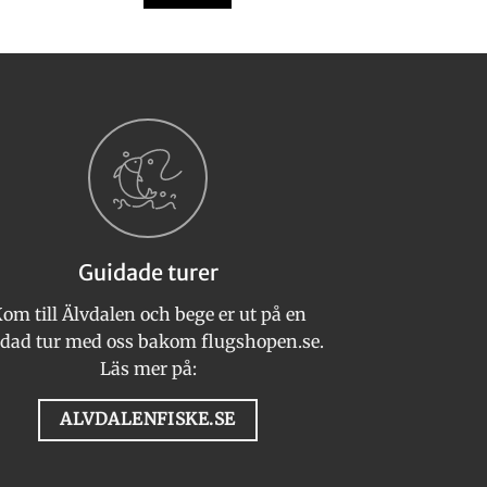
Guidade turer
om till Älvdalen och bege er ut på en
n
dad tur med oss bakom flugshopen.se.
Läs mer på:
ALVDALENFISKE.SE