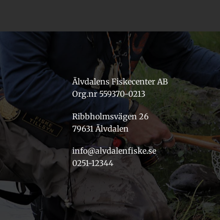
Älvdalens Fiskecenter AB
Org.nr 559370-0213
Ribbholmsvägen 26
79631 Älvdalen
info@alvdalenfiske.se
0251-12344