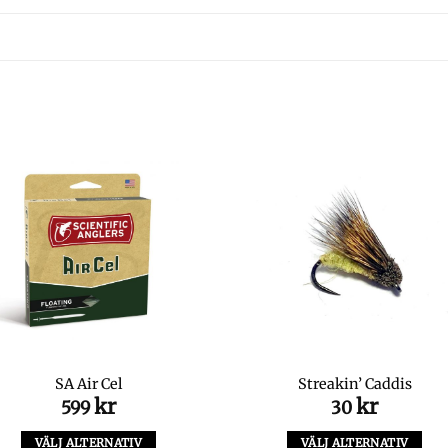
SA Air Cel
Streakin’ Caddis
kr
kr
599
30
VÄLJ ALTERNATIV
VÄLJ ALTERNATIV