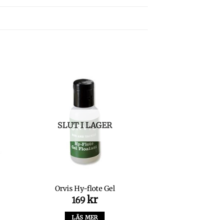
SLUT I LAGER
Orvis Hy-flote Gel
kr
169
LÄS MER