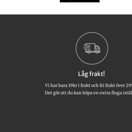
Den
Den
här
här
produkten
produkten
har
har
flera
flera
varianter.
varianter.
De
De
olika
olika
alternativen
alternativen
kan
kan
Låg frakt!
väljas
väljas
på
på
Vi har bara 19kr i frakt och fri frakt över 29
produktsidan
produktsidan
Det gör att du kan köpa en extra fluga istäl