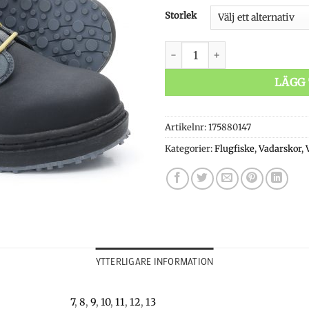
Storlek
Vision Atom Wading Boots m
LÄGG 
Artikelnr:
175880147
Kategorier:
Flugfiske
,
Vadarskor
,
YTTERLIGARE INFORMATION
7
,
8
,
9
,
10
,
11
,
12
,
13