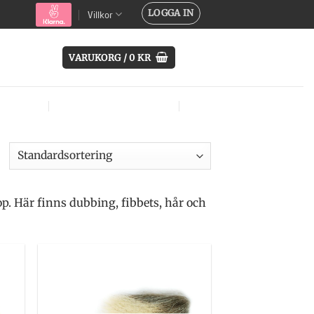
LOGGA IN
Villkor
VARUKORG /
0
KR
SYSTEM
ÖVRIG UTRUSTNING
MÄRKEN
p. Här finns dubbing, fibbets, hår och