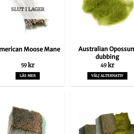
SLUT I LAGER
Australian Opossu
merican Moose Mane
dubbing
kr
kr
59
49
LÄS MER
VÄLJ ALTERNATIV
Den
här
produkten
har
flera
varianter.
De
olika