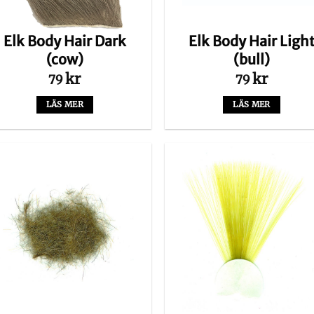
på
på
produktsidan
produktsida
Elk Body Hair Dark
Elk Body Hair Ligh
(cow)
(bull)
kr
kr
79
79
LÄS MER
LÄS MER