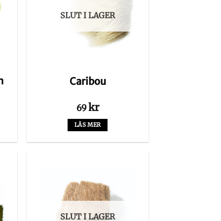
SLUT I LAGER
m
Caribou
kr
69
LÄS MER
SLUT I LAGER