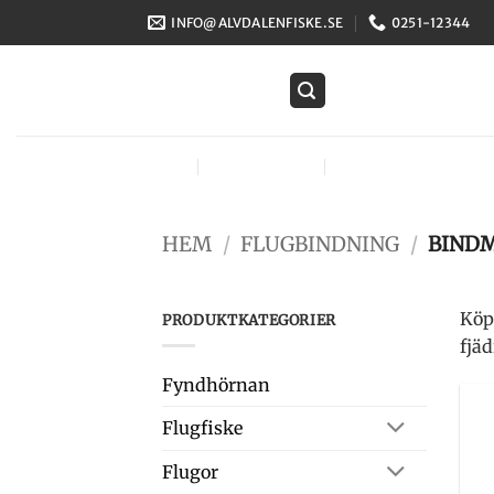
Skip
INFO@ALVDALENFISKE.SE
0251-12344
to
content
FLUGOR
FLUGFISKE
FLUGBINDNING
HEM
/
FLUGBINDNING
/
BINDM
Köp
PRODUKTKATEGORIER
fjä
Fyndhörnan
Flugfiske
Flugor