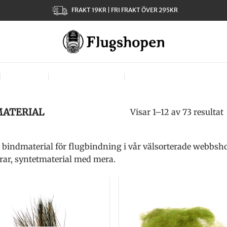
FRAKT 19KR | FRI FRAKT ÖVER 295KR
KLÄDER
TJEJER – LADIES
VÄSKOR, VÄSTAR & BÄR
ATERIAL
Visar 1–12 av 73 resultat
 bindmaterial för flugbindning i vår välsorterade webbsho
drar, syntetmaterial med mera.