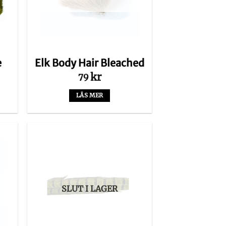
n
e
Elk Body Hair Bleached
kr
79
LÄS MER
SLUT I LAGER