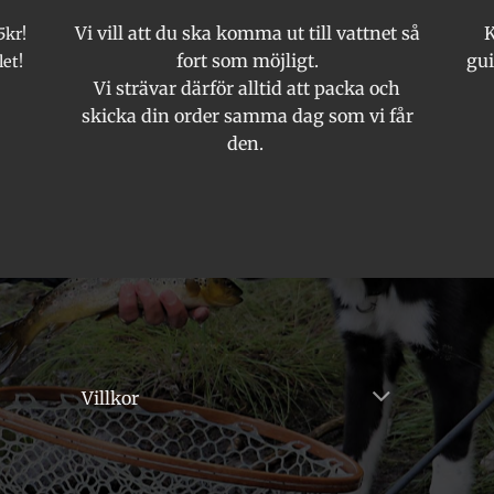
Vi vill att du ska komma ut till vattnet så
K
5kr!
fort som möjligt.
gui
let!
Vi strävar därför alltid att packa och
skicka din order samma dag som vi får
den.
Villkor