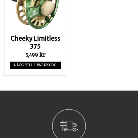
Cheeky Limitless
375
kr
5,499
LÄGG TILL I VARUKORG