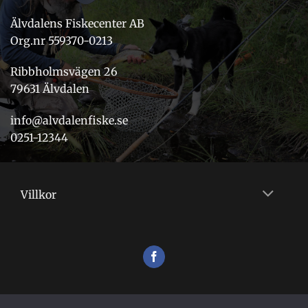
Älvdalens Fiskecenter AB
Org.nr 559370-0213
Ribbholmsvägen 26
79631 Älvdalen
info@alvdalenfiske.se
0251-12344
Villkor