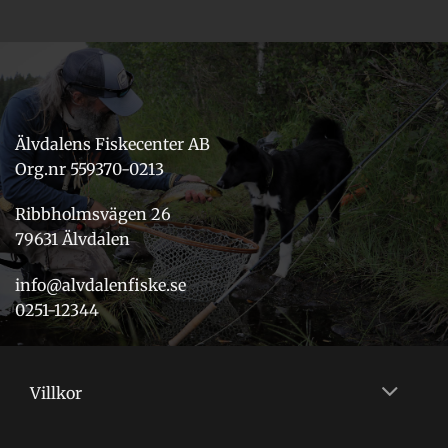
Älvdalens Fiskecenter AB
Org.nr 559370-0213
Ribbholmsvägen 26
79631 Älvdalen
info@alvdalenfiske.se
0251-12344
Villkor