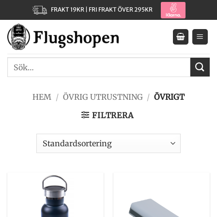
Skip
FRAKT 19KR | FRI FRAKT ÖVER 295KR
to
content
Sök
efter:
HEM
/
ÖVRIG UTRUSTNING
/
ÖVRIGT
FILTRERA