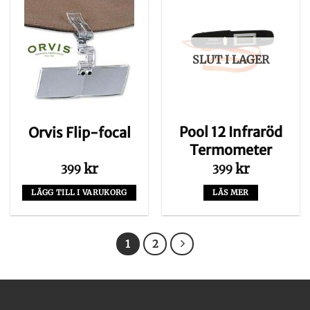
SLUT I LAGER
Pool 12 Infraröd
Orvis Flip-focal
Termometer
kr
kr
399
399
LÄGG TILL I VARUKORG
LÄS MER
1
2