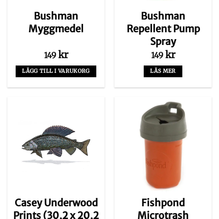
Bushman
Bushman
Myggmedel
Repellent Pump
Spray
kr
kr
149
149
LÄGG TILL I VARUKORG
LÄS MER
Casey Underwood
Fishpond
Prints (30,2 x 20,2
Microtrash