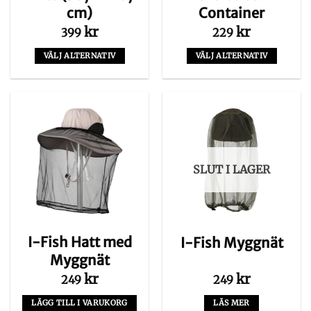
cm)
Container
kr
kr
399
229
VÄLJ ALTERNATIV
VÄLJ ALTERNATIV
Den
Den
här
här
produkten
produkten
har
har
flera
flera
varianter.
varianter.
De
De
SLUT I LAGER
olika
olika
alternativen
alternativen
kan
kan
väljas
väljas
på
på
I-Fish Hatt med
I-Fish Myggnät
produktsidan
produktsidan
Myggnät
kr
kr
249
249
LÄGG TILL I VARUKORG
LÄS MER