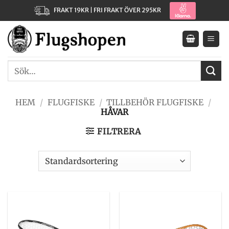
Skip
FRAKT 19KR | FRI FRAKT ÖVER 295KR
to
content
Sök
efter:
HEM
/
FLUGFISKE
/
TILLBEHÖR FLUGFISKE
/
HÅVAR
FILTRERA