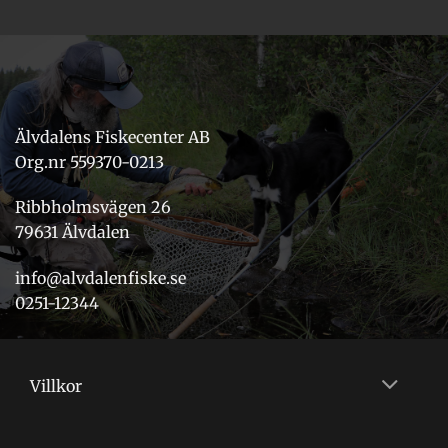
Älvdalens Fiskecenter AB
Org.nr 559370-0213
Ribbholmsvägen 26
79631 Älvdalen
info@alvdalenfiske.se
0251-12344
Villkor