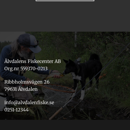
Älvdalens Fiskecenter AB
Org.nr 559370-0213
Ribbholmsvägen 26
79631 Älvdalen
info@alvdalenfiske.se
0251-12344