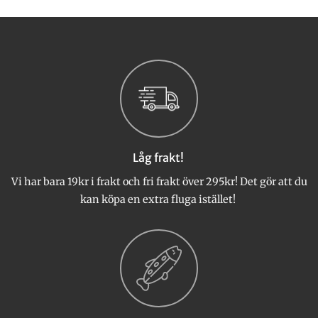
här
här
produkten
produkten
har
har
flera
flera
varianter.
varianter.
De
De
olika
olika
alternativen
alternativen
kan
kan
väljas
väljas
Låg frakt!
på
på
produktsidan
produktsidan
Vi har bara 19kr i frakt och fri frakt över 295kr! Det gör att du
kan köpa en extra fluga istället!