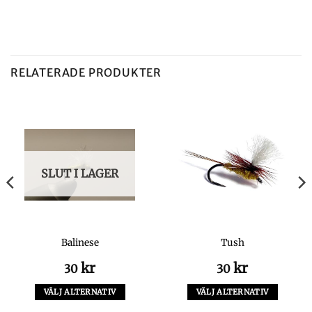
RELATERADE PRODUKTER
SLUT I LAGER
Balinese
Tush
kr
kr
30
30
VÄLJ ALTERNATIV
VÄLJ ALTERNATIV
Den
Den