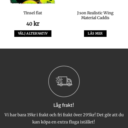
J:son Realistic Wing
Tinsel flat
Material Caddis
kr
40
VÄLJ ALTERNATIV
LÄS MER
Den
här
produkten
har
flera
varianter.
De
olika
alternativen
kan
väljas
Låg frakt!
på
produktsidan
Vi har bara 19kr i frakt och fri frakt över 295kr! Det gör att du
kan köpa en extra fluga istället!