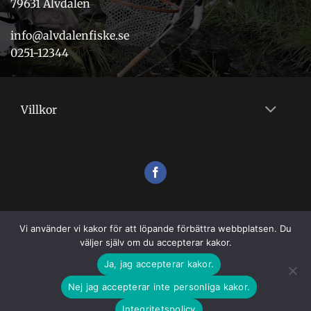
79631 Älvdalen
info@alvdalenfiske.se
0251-12344
Villkor
Vi använder vi kakor för att löpande förbättra webbplatsen. Du
väljer själv om du accepterar kakor.
Ja, jag accepterar kakor.
Nej jag accepterar inte personliga kakor.
VILLKOR
Integritetspolicy