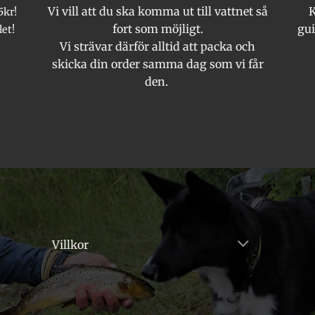
Vi vill att du ska komma ut till vattnet så
K
5kr!
produktsidan
produktsida
fort som möjligt.
gui
let!
Vi strävar därför alltid att packa och
skicka din order samma dag som vi får
den.
Villkor