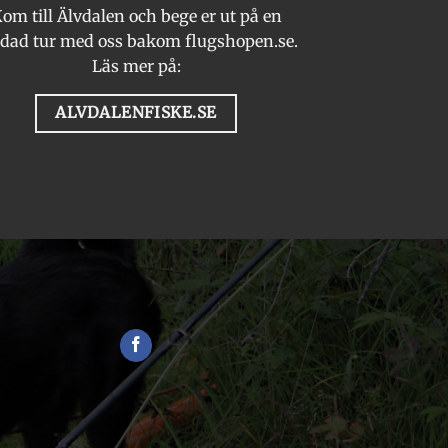
om till Älvdalen och bege er ut på en
n
produktsidan
dad tur med oss bakom flugshopen.se.
Läs mer på:
ALVDALENFISKE.SE