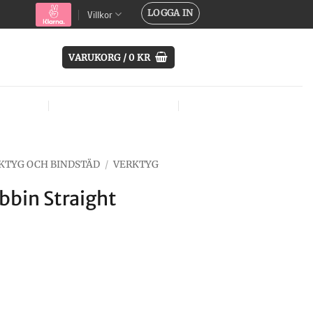
LOGGA IN
Villkor
VARUKORG /
0
KR
SYSTEM
ÖVRIG UTRUSTNING
MÄRKEN
KTYG OCH BINDSTÄD
/
VERKTYG
bin Straight