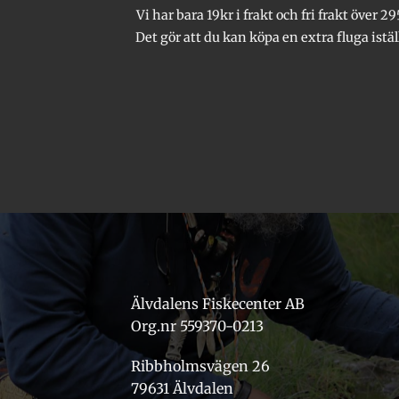
Vi har bara 19kr i frakt och fri frakt över 29
produktsidan
Det gör att du kan köpa en extra fluga istäl
Älvdalens Fiskecenter AB
Org.nr 559370-0213
Ribbholmsvägen 26
79631 Älvdalen