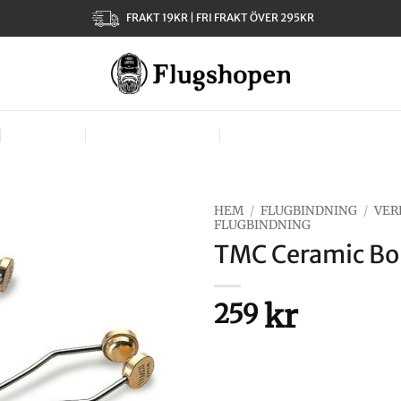
FRAKT 19KR | FRI FRAKT ÖVER 295KR
KLÄDER
TJEJER – LADIES
VÄSKOR, VÄSTAR & BÄR
HEM
/
FLUGBINDNING
/
VER
FLUGBINDNING
TMC Ceramic Bob
kr
259