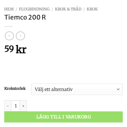
HEM
/
FLUGBINDNING
/
KROK & TRÅD
/
KROK
Tiemco 200 R
kr
59
Krokstorlek
Tiemco 200 R mängd
LÄGG TILL I VARUKORG