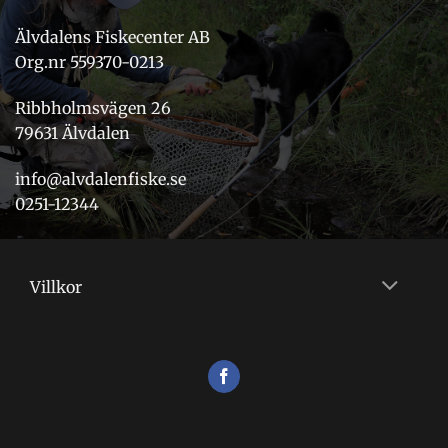
Älvdalens Fiskecenter AB
Org.nr 559370-0213
Ribbholmsvägen 26
79631 Älvdalen
info@alvdalenfiske.se
0251-12344
Villkor