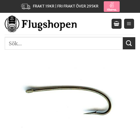
Skip
FRAKT 19KR | FRI FRAKT ÖVER 295KR
to
content
Sök
efter: