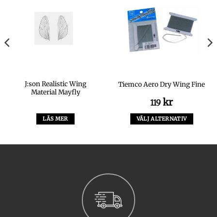
J:son Realistic Wing
Tiemco Aero Dry Wing Fine
Material Mayfly
kr
119
LÄS MER
VÄLJ ALTERNATIV
Den
här
produkten
har
flera
varianter.
De
olika
alternativen