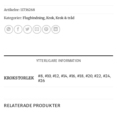
Artikelnr:
11736268
Kategorier:
Flugbindning
,
Krok
,
Krok & tråd
YTTERLIGARE INFORMATION
#8
,
#10
,
#12
,
#14
,
#16
,
#18
,
#20
,
#22
,
#24
,
KROKSTORLEK
#26
RELATERADE PRODUKTER