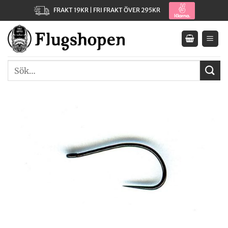
Skip
FRAKT 19KR | FRI FRAKT ÖVER 295KR
to
content
Sök
efter: