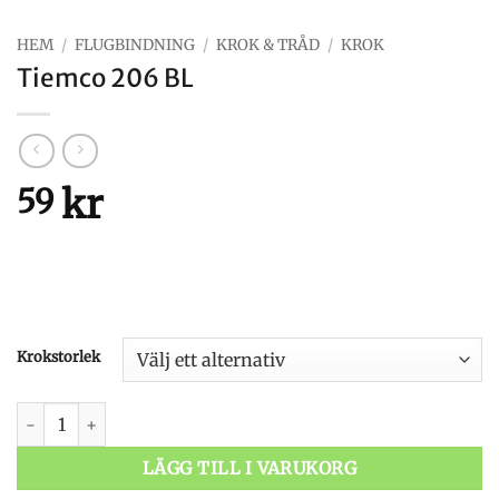
HEM
/
FLUGBINDNING
/
KROK & TRÅD
/
KROK
Tiemco 206 BL
kr
59
Krokstorlek
Tiemco 206 BL mängd
LÄGG TILL I VARUKORG