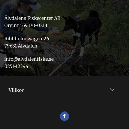
Älvdalens Fiskecenter AB
Org.nr 559370-0213
Ribbholmsvägen 26
79631 Älvdalen
info@alvdalenfiske.se
0251-12344
Villkor