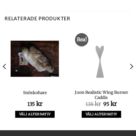
RELATERADE PRODUKTER
Rea!
J:son Realistic Wing Burner
Snöskohare
Caddis
kr
kr
Det
kr
Det
135
138
95
ursprungliga
nuvara
priset
priset
VÄLJ ALTERNATIV
VÄLJ ALTERNATIV
var:
är:
Den
Den
138 kr.
95 kr.
här
här
produkten
produkten