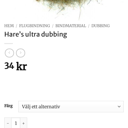
HEM
/
FLUGBINDNING
/
BINDMATERIAL
/
DUBBING
Hare’s ultra dubbing
kr
34
Färg
Hare's ultra dubbing mängd