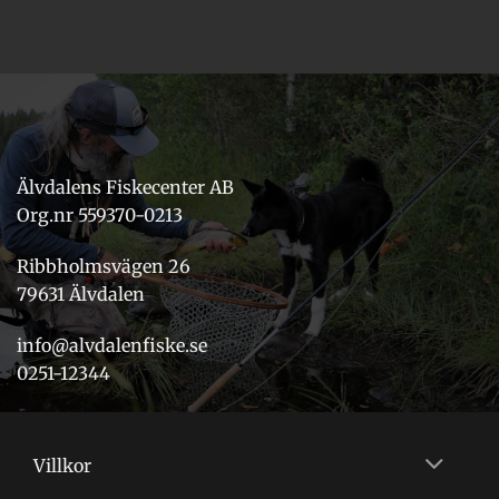
Älvdalens Fiskecenter AB
Org.nr 559370-0213
Ribbholmsvägen 26
79631 Älvdalen
info@alvdalenfiske.se
0251-12344
Villkor