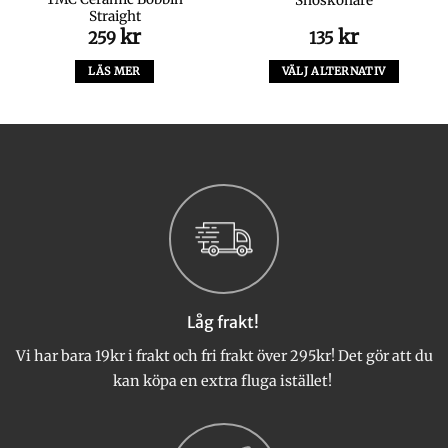
Snöskohare
Straight
kr
kr
259
135
a
ande
LÄS MER
VÄLJ ALTERNATIV
Den
här
produkten
har
flera
varianter.
De
olika
alternativen
kan
väljas
Låg frakt!
på
produktsidan
Vi har bara 19kr i frakt och fri frakt över 295kr! Det gör att du
kan köpa en extra fluga istället!