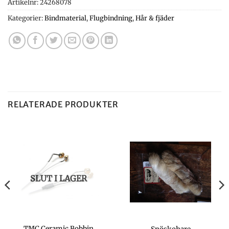
Artikelnr:
24268078
Kategorier:
Bindmaterial
,
Flugbindning
,
Hår & fjäder
RELATERADE PRODUKTER
SLUT I LAGER
TMC Ceramic Bobbin