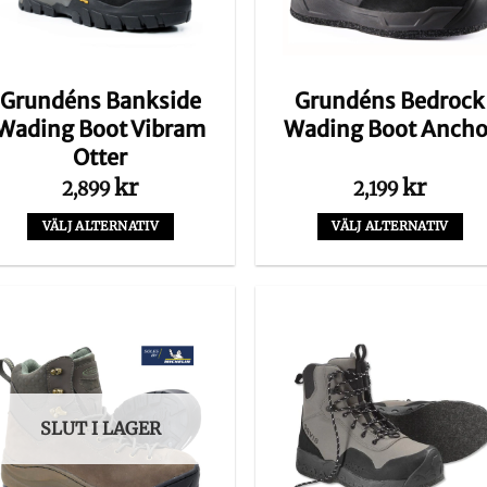
Grundéns Bankside
Grundéns Bedrock
Wading Boot Vibram
Wading Boot Ancho
Otter
kr
kr
2,899
2,199
VÄLJ ALTERNATIV
VÄLJ ALTERNATIV
Den
Den
här
här
produkten
produkten
har
har
flera
flera
varianter.
varianter.
De
De
SLUT I LAGER
olika
olika
alternativen
alternativen
kan
kan