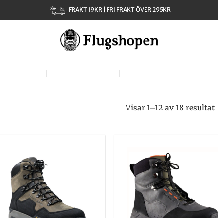
FRAKT 19KR | FRI FRAKT ÖVER 295KR
KLÄDER
TJEJER – LADIES
VÄSKOR, VÄSTAR & BÄR
Visar 1–12 av 18 resultat