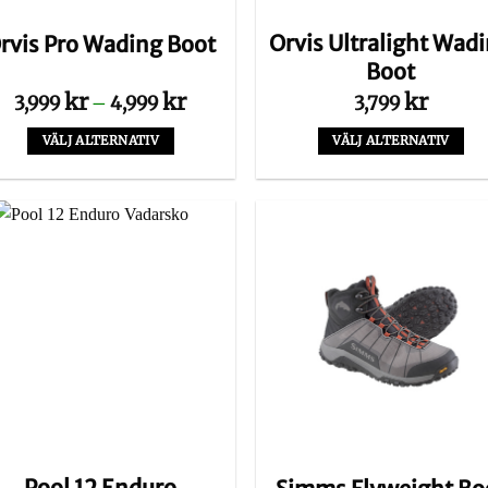
produktsidan
produktsida
Orvis Ultralight Wad
rvis Pro Wading Boot
Boot
Prisintervall:
kr
kr
kr
3,999
–
4,999
3,799
3,999 kr
till
VÄLJ ALTERNATIV
VÄLJ ALTERNATIV
4,999 kr
Den
Den
här
här
produkten
produkten
har
har
flera
flera
varianter.
varianter.
De
De
olika
olika
alternativen
alternativen
kan
kan
väljas
väljas
på
på
produktsidan
produktsida
Pool 12 Enduro