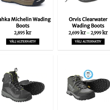
väljas
väljas
på
på
produktsidan
produktsida
ahka Michelin Wading
Orvis Clearwater
Boots
Wading Boots
P
kr
kr
kr
2,895
2,699
–
2,999
2
t
VÄLJ ALTERNATIV
VÄLJ ALTERNATIV
2
Den
Den
här
här
produkten
produkten
har
har
flera
flera
varianter.
varianter.
De
De
olika
olika
alternativen
alternativen
kan
kan
väljas
väljas
på
på