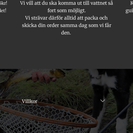
Vi vill att du ska komma ut till vattnet så
K
5kr!
fort som möjligt.
gui
let!
Vi strävar därför alltid att packa och
skicka din order samma dag som vi får
den.
Villkor