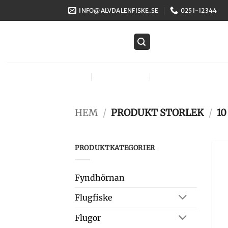
Skip
INFO@ALVDALENFISKE.SE
0251-12344
to
content
FLUGOR
FLUGFISKE
FLUGBINDNING
HEM
/
PRODUKT STORLEK
/
10
PRODUKTKATEGORIER
Fyndhörnan
Flugfiske
Flugor