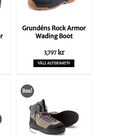
Grundéns Rock Armor
r
Wading Boot
kr
3,797
VÄLJ ALTERNATIV
Den
här
produkten
Rea!
har
flera
varianter.
De
olika
alternativen
kan