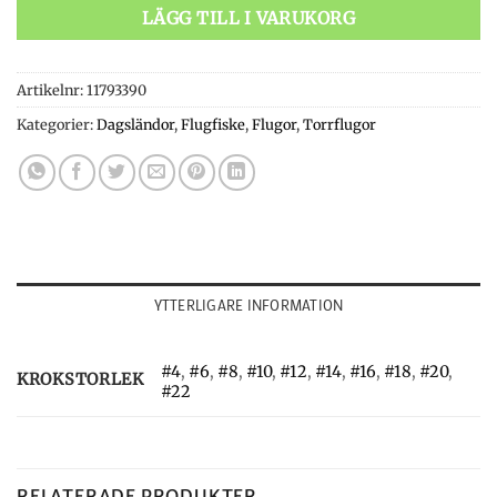
LÄGG TILL I VARUKORG
Artikelnr:
11793390
Kategorier:
Dagsländor
,
Flugfiske
,
Flugor
,
Torrflugor
YTTERLIGARE INFORMATION
#4
,
#6
,
#8
,
#10
,
#12
,
#14
,
#16
,
#18
,
#20
,
KROKSTORLEK
#22
RELATERADE PRODUKTER