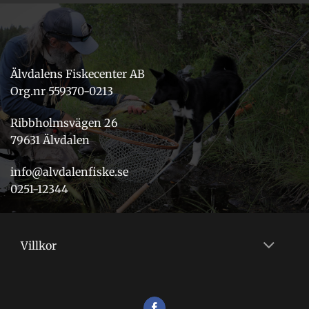
Älvdalens Fiskecenter AB
Org.nr 559370-0213
Ribbholmsvägen 26
79631 Älvdalen
info@alvdalenfiske.se
0251-12344
Villkor