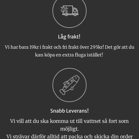
De
De
olika
olika
alternativen
alternativen
kan
kan
väljas
väljas
Låg frakt!
på
på
produktsidan
produktsidan
Vi har bara 19kr i frakt och fri frakt över 295kr! Det gör att du
kan köpa en extra fluga istället!
Snabb Leverans!
Vi vill att du ska komma ut till vattnet så fort som
möjligt.
Vi strävar därför alltid att packa och skicka din order