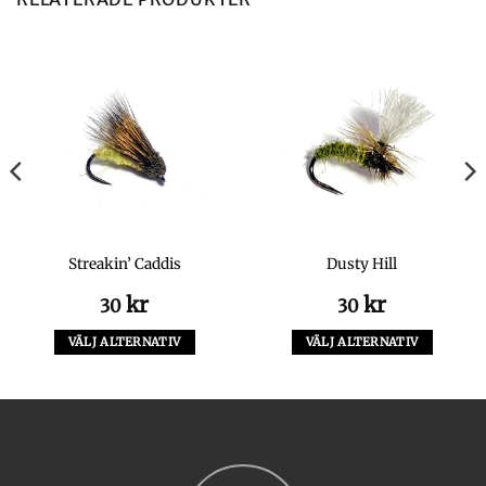
Streakin’ Caddis
Dusty Hill
kr
kr
30
30
VÄLJ ALTERNATIV
VÄLJ ALTERNATIV
Den
Den
här
här
produkten
produkten
har
har
flera
flera
varianter.
varianter.