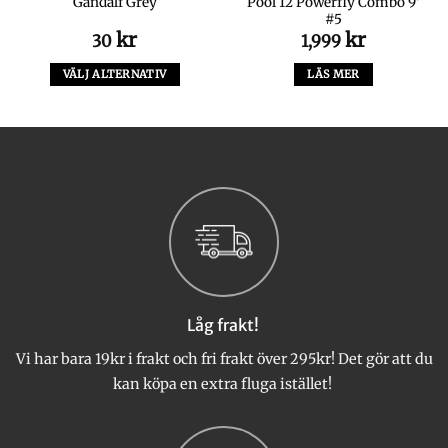
Pool 12 Powerfly Combo 9′
Gandalf Grey
#5
kr
kr
30
1,999
VÄLJ ALTERNATIV
LÄS MER
Den
här
produkten
har
flera
varianter.
De
olika
alternativen
kan
väljas
Låg frakt!
på
produktsidan
Vi har bara 19kr i frakt och fri frakt över 295kr! Det gör att du
kan köpa en extra fluga istället!