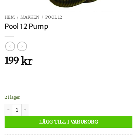
HEM
/
MÄRKEN
/
POOL 12
Pool 12 Pump
kr
199
2 i lager
Pool 12 Pump mängd
LÄGG TILL I VARUKORG