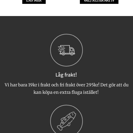
LÄS MER
VÄLJ ALTERNATIV
Den
här
produkten
har
flera
varianter.
De
olika
alternativen
kan
väljas
Låg frakt!
på
produktsidan
Vi har bara 19kr i frakt och fri frakt över 295kr! Det gör att du
kan köpa en extra fluga istället!