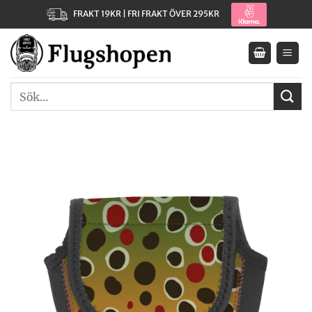
Skip
FRAKT 19KR | FRI FRAKT ÖVER 295KR
to
content
Sök
efter: