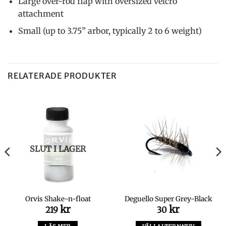
Large over-rod flap with oversized velcro
attachment
Small (up to 3.75” arbor, typically 2 to 6 weight)
RELATERADE PRODUKTER
SLUT I LAGER
Orvis Shake-n-float
Deguello Super Grey-Black
kr
kr
219
30