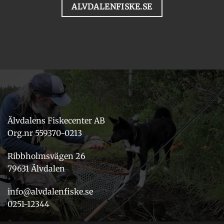
ALVDALENFISKE.SE
Älvdalens Fiskecenter AB
Org.nr 559370-0213
Ribbholmsvägen 26
79631 Älvdalen
info@alvdalenfiske.se
0251-12344