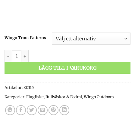
Wingo Trout Patterns
Wingo Fish Skin Fly Reel Case mängd
LÄGG TILL I VARUKORG
Artikelnr:
80315
Kategorier:
Flugfiske
,
Rullväskor & Fodral
,
Wingo Outdoors