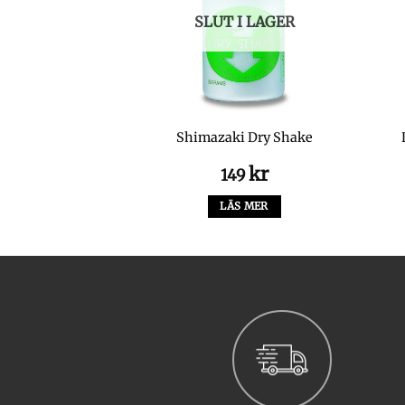
I LAGER
SLUT I LAGER
fly Combo 9′ #5
Shimazaki Dry Shake
kr
kr
99
149
S MER
LÄS MER