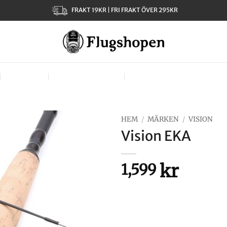
FRAKT 19KR | FRI FRAKT ÖVER 295KR
KLÄDER
TJEJER – LADIES
VÄSKOR, VÄSTAR & BÄR
HEM
/
MÄRKEN
/
VISION
Vision EKA
kr
1,599