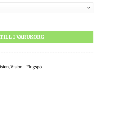
TILL I VARUKORG
ision
,
Vision - Flugspö