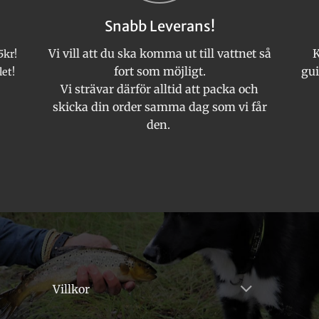
kan
Snabb Leverans!
väljas
på
Vi vill att du ska komma ut till vattnet så
K
5kr!
produktsidan
fort som möjligt.
gui
let!
Vi strävar därför alltid att packa och
skicka din order samma dag som vi får
den.
Villkor