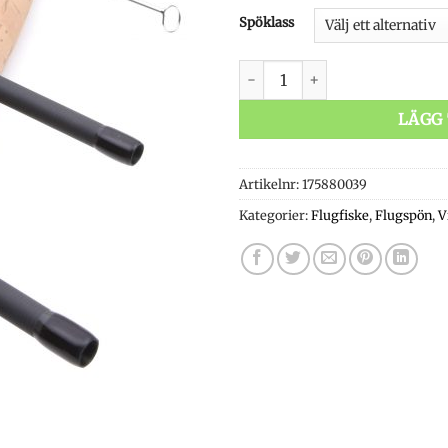
Spöklass
Vision EKA mängd
LÄGG 
Artikelnr:
175880039
Kategorier:
Flugfiske
,
Flugspön
,
V