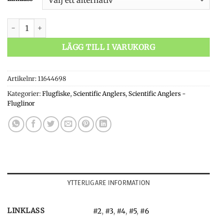
SA Trout mängd
LÄGG TILL I VARUKORG
Artikelnr:
11644698
Kategorier:
Flugfiske
,
Scientific Anglers
,
Scientific Anglers -
Fluglinor
YTTERLIGARE INFORMATION
LINKLASS
#2
,
#3
,
#4
,
#5
,
#6