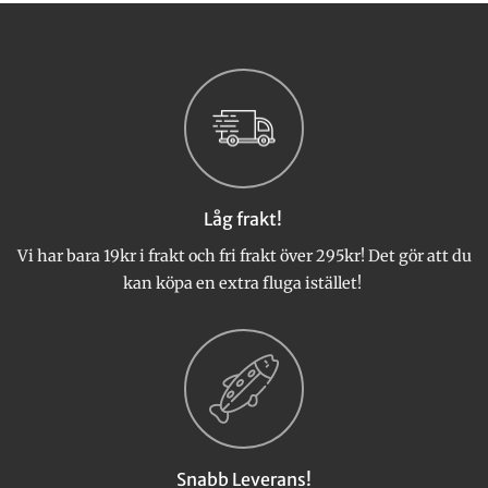
produkten
har
flera
varianter.
De
olika
alternativen
kan
väljas
Låg frakt!
på
produktsidan
Vi har bara 19kr i frakt och fri frakt över 295kr! Det gör att du
kan köpa en extra fluga istället!
Snabb Leverans!