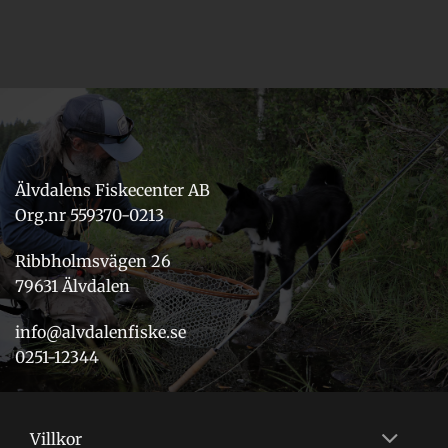
Älvdalens Fiskecenter AB
Org.nr 559370-0213
Ribbholmsvägen 26
79631 Älvdalen
info@alvdalenfiske.se
0251-12344
Villkor