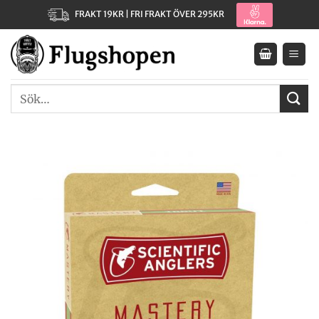
Skip
FRAKT 19KR | FRI FRAKT ÖVER 295KR
to
content
Sök
efter: