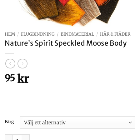
HEM
/
FLUGBINDNING
/
BINDMATERIAL
/
HÅR & FJÄDER
Nature’s Spirit Speckled Moose Body
kr
95
Färg
Nature's Spirit Speckled Moose Body mängd