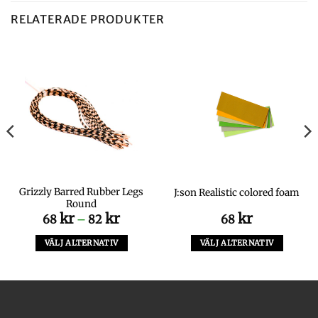
RELATERADE PRODUKTER
Grizzly Barred Rubber Legs
J:son Realistic colored foam
Round
kr
kr
Prisintervall:
kr
68
–
82
68
68 kr
till
VÄLJ ALTERNATIV
VÄLJ ALTERNATIV
82 kr
Den
Den
här
här
produkten
produkten
har
har