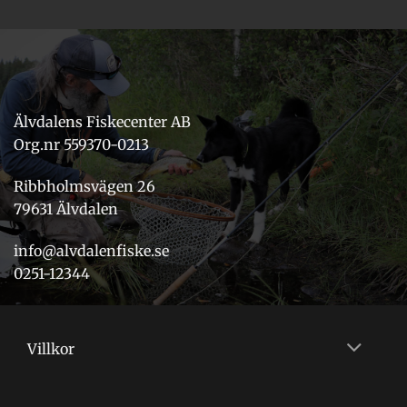
Älvdalens Fiskecenter AB
Org.nr 559370-0213
Ribbholmsvägen 26
79631 Älvdalen
info@alvdalenfiske.se
0251-12344
Villkor