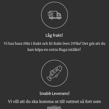
flera
flera
varianter.
varianter.
De
De
olika
olika
alternativen
alternativen
kan
kan
väljas
väljas
Låg frakt!
på
på
produktsidan
produktsidan
Vi har bara 19kr i frakt och fri frakt över 295kr! Det gör att du
kan köpa en extra fluga istället!
Snabb Leverans!
Vi vill att du ska komma ut till vattnet så fort som
möjligt.