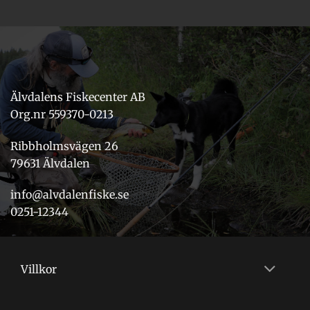
Älvdalens Fiskecenter AB
Org.nr 559370-0213
Ribbholmsvägen 26
79631 Älvdalen
info@alvdalenfiske.se
0251-12344
Villkor