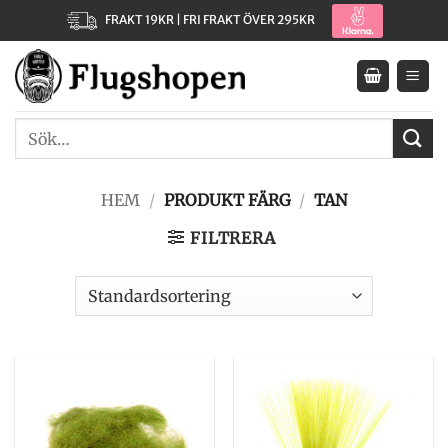
Skip
FRAKT 19KR | FRI FRAKT ÖVER 295KR
to
content
Sök
efter:
HEM
/
PRODUKT FÄRG
/
TAN
FILTRERA