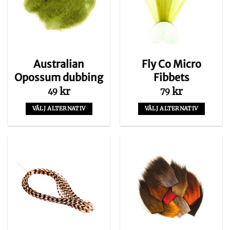
Australian
Fly Co Micro
Opossum dubbing
Fibbets
kr
kr
49
79
VÄLJ ALTERNATIV
VÄLJ ALTERNATIV
Den
Den
här
här
produkten
produkten
har
har
flera
flera
varianter.
varianter.
De
De
olika
olika
alternativen
alternativen
kan
kan
väljas
väljas