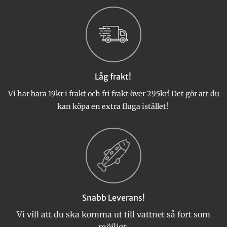
De
De
olika
olika
alternativen
alternativen
kan
kan
väljas
väljas
på
på
produktsidan
produktsidan
Låg frakt!
Vi har bara 19kr i frakt och fri frakt över 295kr! Det gör att du
kan köpa en extra fluga istället!
Snabb Leverans!
Vi vill att du ska komma ut till vattnet så fort som
möjligt.