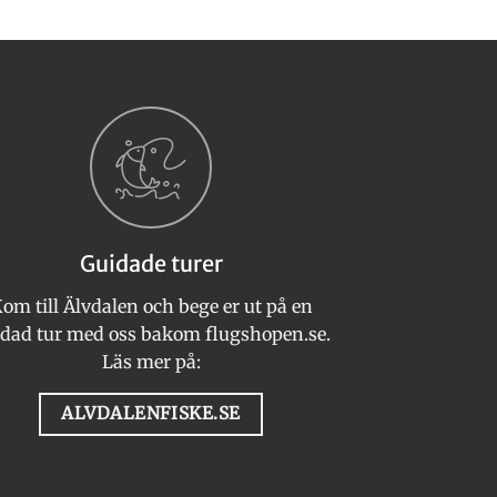
Guidade turer
om till Älvdalen och bege er ut på en
n
dad tur med oss bakom flugshopen.se.
Läs mer på:
ALVDALENFISKE.SE