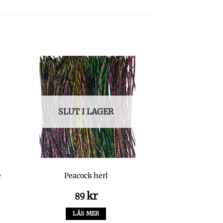
SLUT I LAGER
e
Peacock herl
kr
89
LÄS MER