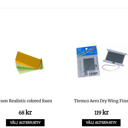
J:son Realistic colored foam
Tiemco Aero Dry Wing Fin
kr
kr
68
119
VÄLJ ALTERNATIV
VÄLJ ALTERNATIV