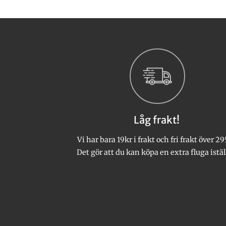
Den
Den
här
här
produkten
produkten
har
har
flera
flera
varianter.
varianter.
De
De
olika
olika
alternativen
alternativen
kan
kan
Låg frakt!
väljas
väljas
på
på
Vi har bara 19kr i frakt och fri frakt över 29
produktsidan
produktsidan
Det gör att du kan köpa en extra fluga istäl