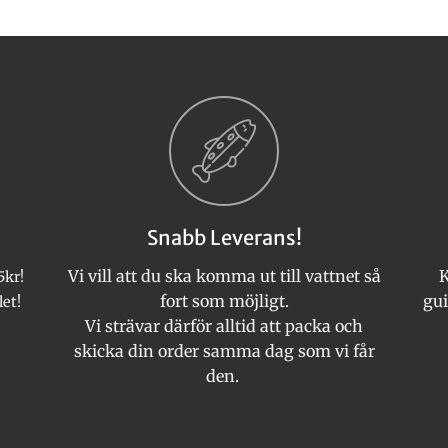
Den
Den
här
här
produkten
produkten
har
har
flera
flera
varianter.
varianter.
De
De
olika
olika
alternativen
alternativen
kan
kan
Snabb Leverans!
väljas
väljas
på
på
Vi vill att du ska komma ut till vattnet så
K
5kr!
produktsidan
produktsida
fort som möjligt.
gui
let!
Vi strävar därför alltid att packa och
skicka din order samma dag som vi får
den.