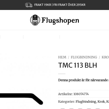
FRAKT 19KR | FRI FRAKT ÖVER 295KR
KLÄDER
TJEJER – LADIES
VÄSKOR, VÄSTAR & BÄR
HEM
/
FLUGBINDNING
/
KRO
TMC 113 BLH
Denna produkt är för närvarande slu
Artikelnr:
108074774
Kategorier:
Flugbindning
,
Krok
,
K