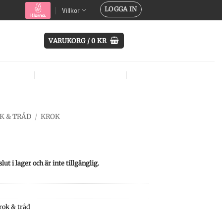
LOGGA IN
Villkor
VARUKORG /
0
KR
SYSTEM
ÖVRIG UTRUSTNING
MÄRKEN
K & TRÅD
/
KROK
t i lager och är inte tillgänglig.
rok & tråd