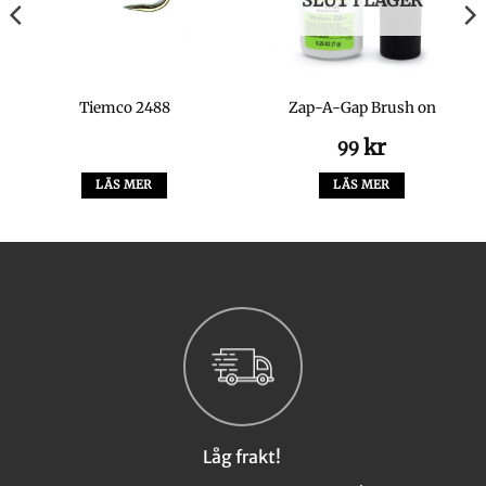
Tiemco 2488
Zap-A-Gap Brush on
ervall:
kr
99
LÄS MER
LÄS MER
Låg frakt!