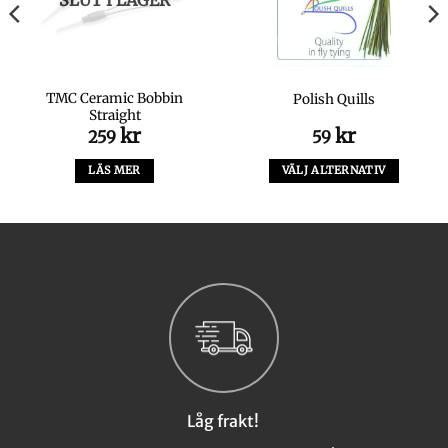
TMC Ceramic Bobbin
Polish Quills
Straight
kr
kr
259
59
LÄS MER
VÄLJ ALTERNATIV
Den
här
produkten
har
flera
varianter.
De
olika
alternativen
kan
väljas
Låg frakt!
på
produktsidan