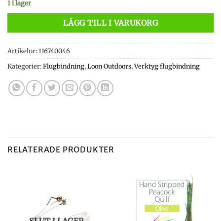
1 i lager
LÄGG TILL I VARUKORG
Artikelnr:
116740046
Kategorier:
Flugbindning
,
Loon Outdoors
,
Verktyg flugbindning
RELATERADE PRODUKTER
SLUT I LAGER