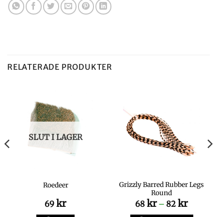
RELATERADE PRODUKTER
SLUT I LAGER
Grizzly Barred Rubber Legs
Roedeer
Round
kr
kr
kr
Prisinte
69
68
–
82
68 kr