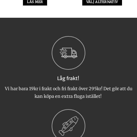
till
LÄS MER
VÄLJ ALTERNATIV
82 kr
Den
här
produkten
har
flera
varianter.
De
olika
alternativen
kan
väljas
Låg frakt!
på
produktsidan
Vi har bara 19kr i frakt och fri frakt över 295kr! Det gör att du
kan köpa en extra fluga istället!