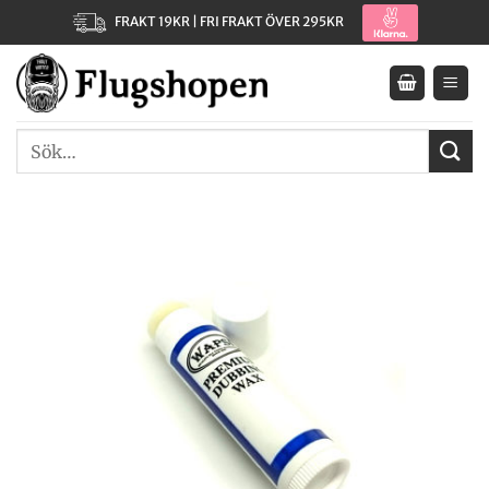
Skip
FRAKT 19KR | FRI FRAKT ÖVER 295KR
to
content
Sök
efter: