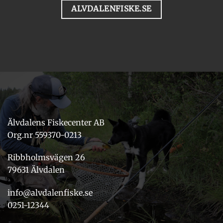
ALVDALENFISKE.SE
Älvdalens Fiskecenter AB
Org.nr 559370-0213
Ribbholmsvägen 26
79631 Älvdalen
info@alvdalenfiske.se
0251-12344