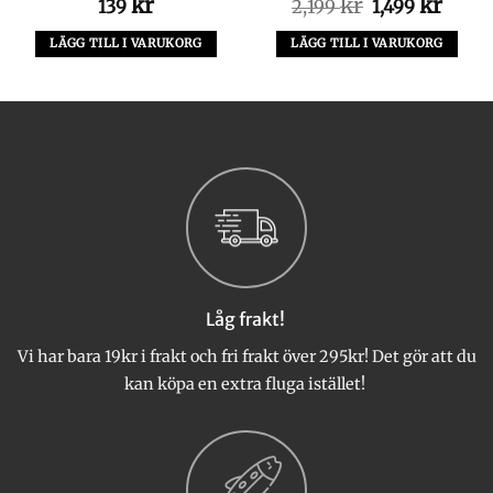
kr
kr
Det
kr
Det
139
2,199
1,499
ursprungliga
nuva
priset
priset
LÄGG TILL I VARUKORG
LÄGG TILL I VARUKORG
var:
är:
2,199 kr.
1,499 
Låg frakt!
Vi har bara 19kr i frakt och fri frakt över 295kr! Det gör att du
kan köpa en extra fluga istället!