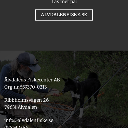
Läs mer på:
ALVDALENFISKE.SE
Älvdalens Fiskecenter AB
Org.nr 559370-0213
Ribbholmsvägen 26
79631 Älvdalen
info@alvdalenfiske.se
0251-12344