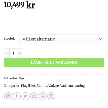
kr
10,499
Storlek
Simms G3 Guide Stockingfoot Gunmetal mängd
LÄGG TILL I VARUKORG
Artikelnr:
N/A
Kategorier:
Flugfiske
,
Simms
,
Vadare
,
Vadarutrustning