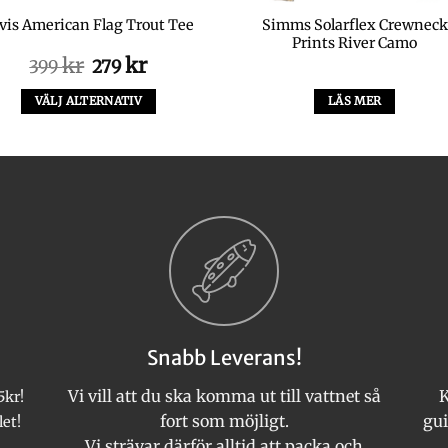
Simms Solarflex Crewneck
vis American Flag Trout Tee
Prints River Camo
Det
Det
kr
kr
399
279
ursprungliga
nuvarande
priset
priset
VÄLJ ALTERNATIV
LÄS MER
var:
är:
Den
399 kr.
279 kr.
här
produkten
har
flera
varianter.
De
olika
alternativen
kan
Snabb Leverans!
väljas
på
Vi vill att du ska komma ut till vattnet så
K
5kr!
produktsidan
fort som möjligt.
gui
let!
Vi strävar därför alltid att packa och