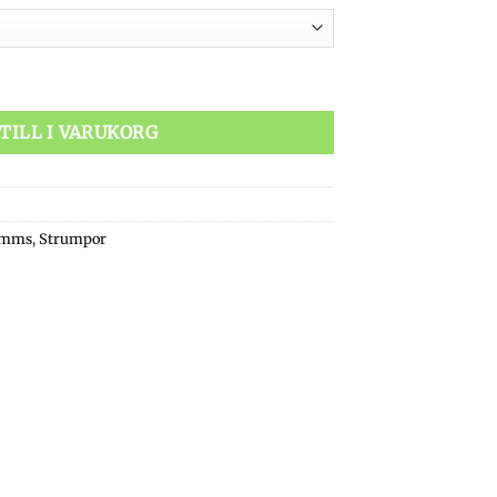
oss mängd
TILL I VARUKORG
imms
,
Strumpor