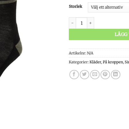
Storlek
Simms Daily Sock Treeline M
LÄGG 
Artikelnr:
N/A
Kategorier:
Kläder
,
På kroppen
,
S