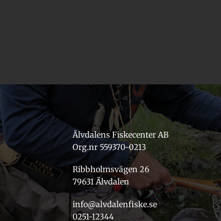
Älvdalens Fiskecenter AB
Org.nr 559370-0213
Ribbholmsvägen 26
79631 Älvdalen
info@alvdalenfiske.se
0251-12344