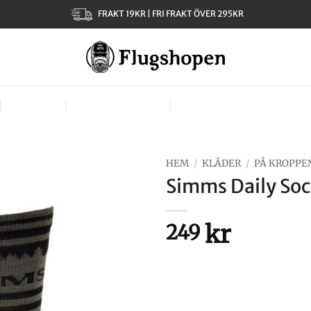
FRAKT 19KR | FRI FRAKT ÖVER 295KR
KLÄDER
TJEJER – LADIES
VÄSKOR, VÄSTAR & BÄR
HEM
/
KLÄDER
/
PÅ KROPPE
Simms Daily Soc
kr
249