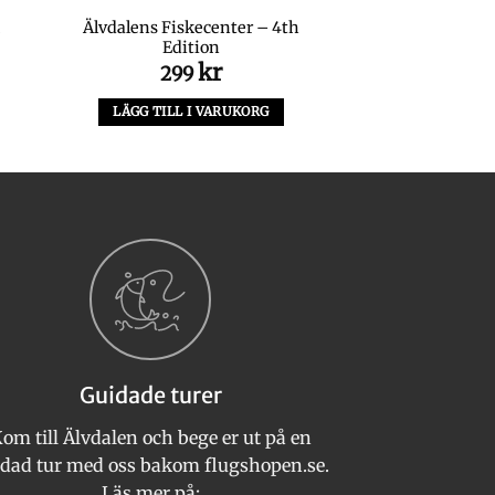
Älvdalens Fiskecenter – 4th
Edition
kr
299
LÄGG TILL I VARUKORG
Guidade turer
om till Älvdalen och bege er ut på en
dad tur med oss bakom flugshopen.se.
Läs mer på: