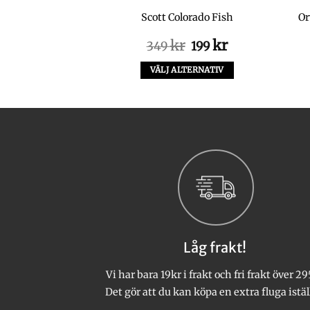
 Crew Neck
Scott Colorado Fish
Or
Det
Det
kr
kr
kr
9
349
199
ursprungliga
nuvarande
priset
priset
LTERNATIV
VÄLJ ALTERNATIV
var:
är:
Den
Den
349 kr.
199 kr.
här
här
produkten
produkten
har
har
flera
flera
varianter.
varianter.
De
De
olika
olika
alternativen
alternativen
kan
kan
Låg frakt!
väljas
väljas
på
på
Vi har bara 19kr i frakt och fri frakt över 29
produktsidan
produktsidan
Det gör att du kan köpa en extra fluga istäl