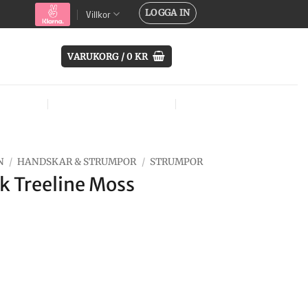
LOGGA IN
Villkor
VARUKORG /
0
KR
SYSTEM
ÖVRIG UTRUSTNING
MÄRKEN
N
/
HANDSKAR & STRUMPOR
/
STRUMPOR
k Treeline Moss