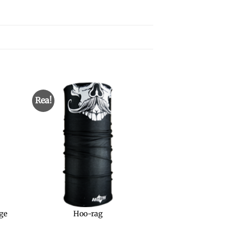
Rea!
ge
Hoo-rag