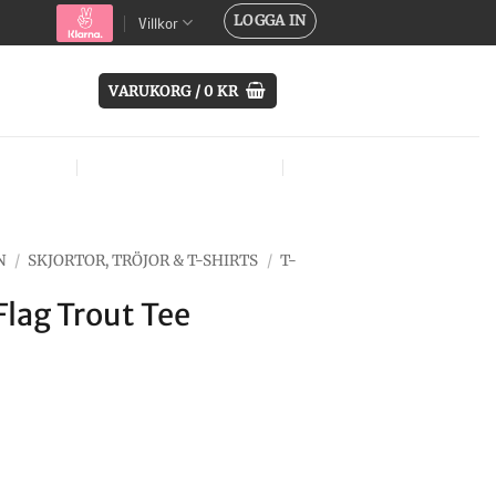
LOGGA IN
Villkor
VARUKORG /
0
KR
SYSTEM
ÖVRIG UTRUSTNING
MÄRKEN
N
/
SKJORTOR, TRÖJOR & T-SHIRTS
/
T-
Flag Trout Tee
Det
ngliga
nuvarande
priset
är: