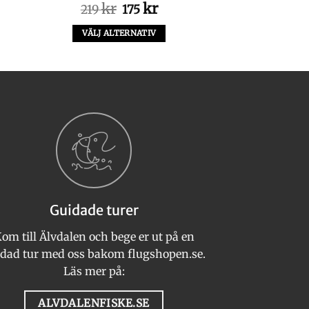
Det
Det
kr
kr
219
175
ursprungliga
nuvarande
priset
priset
VÄLJ ALTERNATIV
var:
är:
Den
219 kr.
175 kr.
här
produkten
har
flera
varianter.
De
olika
alternativen
kan
Guidade turer
väljas
på
om till Älvdalen och bege er ut på en
produktsidan
dad tur med oss bakom flugshopen.se.
Läs mer på:
ALVDALENFISKE.SE