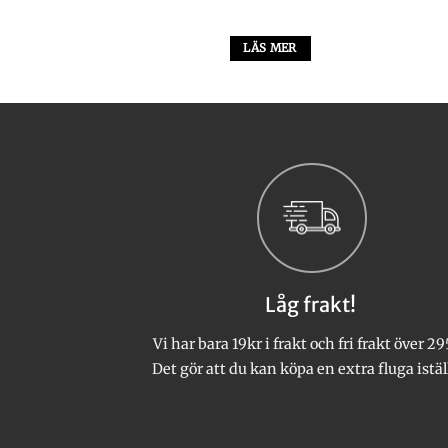
S MER
LÄS MER
Låg frakt!
Vi har bara 19kr i frakt och fri frakt över 29
Det gör att du kan köpa en extra fluga istäl