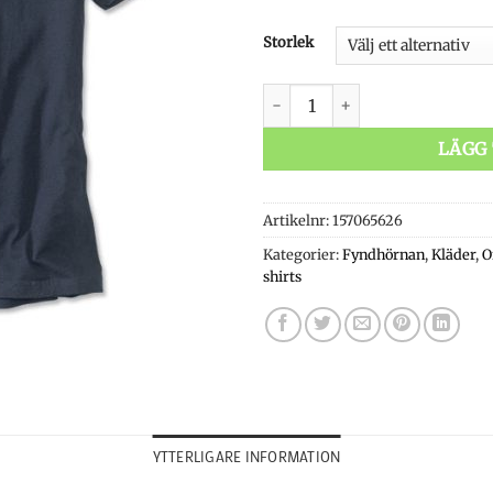
399 kr.
Storlek
Orvis American Flag Trout T
LÄGG 
Artikelnr:
157065626
Kategorier:
Fyndhörnan
,
Kläder
,
O
shirts
YTTERLIGARE INFORMATION