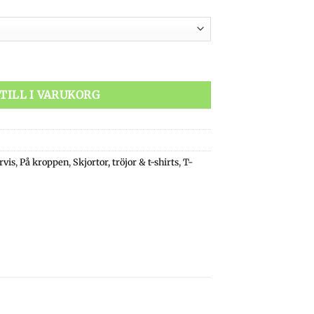
279 kr.
ee mängd
TILL I VARUKORG
rvis
,
På kroppen
,
Skjortor, tröjor & t-shirts
,
T-