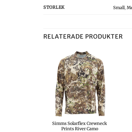
STORLEK
Small
,
M
RELATERADE PRODUKTER
Simms Solarflex Crewneck
mson
Prints River Camo