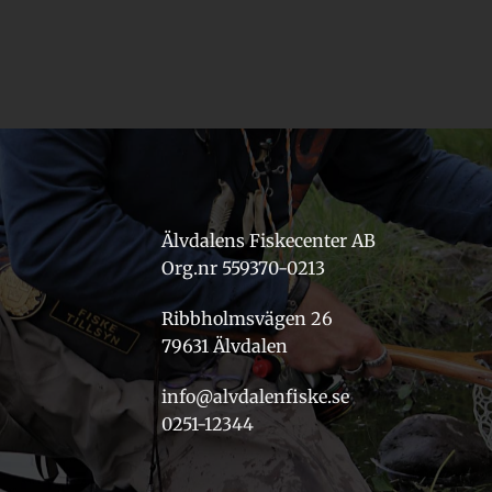
Älvdalens Fiskecenter AB
Org.nr 559370-0213
Ribbholmsvägen 26
79631 Älvdalen
info@alvdalenfiske.se
0251-12344