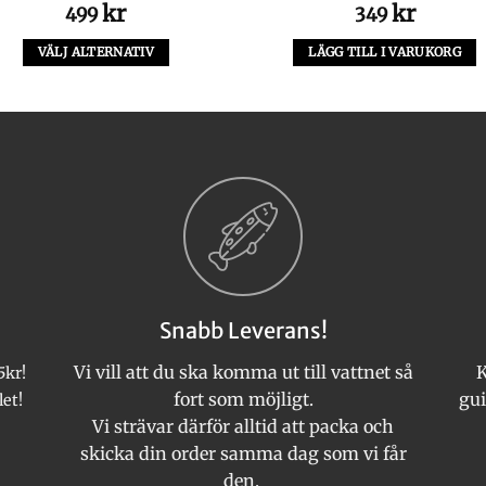
kr
kr
499
349
VÄLJ ALTERNATIV
LÄGG TILL I VARUKORG
Den
här
produkten
har
flera
varianter.
De
olika
alternativen
kan
Snabb Leverans!
väljas
på
Vi vill att du ska komma ut till vattnet så
K
5kr!
produktsidan
fort som möjligt.
gui
let!
Vi strävar därför alltid att packa och
skicka din order samma dag som vi får
den.