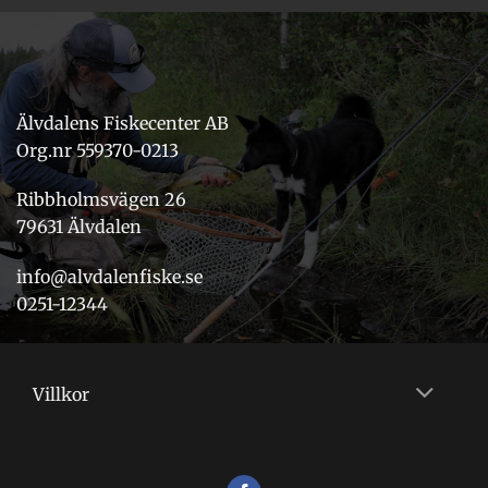
Älvdalens Fiskecenter AB
Org.nr 559370-0213
Ribbholmsvägen 26
79631 Älvdalen
info@alvdalenfiske.se
0251-12344
Villkor