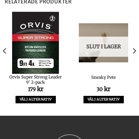
RELATERADE PRODUKTER
SLUT I LAGER
Orvis Super Strong Leader
Sneaky Pete
9′ 2-pack
kr
kr
179
30
VÄLJ ALTERNATIV
VÄLJ ALTERNATIV
Den
Den
här
här
produkten
produkten
har
har
flera
flera