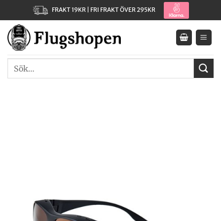
Skip
FRAKT 19KR | FRI FRAKT ÖVER 295KR
to
content
Sök
efter: