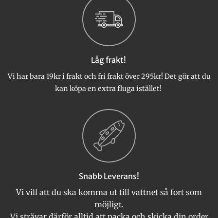
varianter.
varianter.
De
De
olika
olika
alternativen
alternativen
kan
kan
väljas
väljas
Låg frakt!
på
på
produktsidan
produktsidan
Vi har bara 19kr i frakt och fri frakt över 295kr! Det gör att du
kan köpa en extra fluga istället!
Snabb Leverans!
Vi vill att du ska komma ut till vattnet så fort som
möjligt.
Vi strävar därför alltid att packa och skicka din order