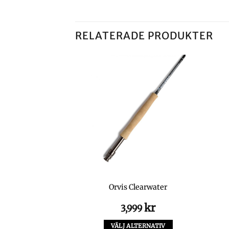
RELATERADE PRODUKTER
per Grey-Black
Orvis Clearwater
kr
kr
0
3,999
LTERNATIV
VÄLJ ALTERNATIV