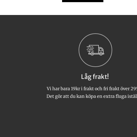
Den
Den
här
här
produkten
produkten
har
har
flera
flera
varianter.
varianter.
De
De
olika
olika
alternativen
alternativen
kan
kan
Låg frakt!
väljas
väljas
på
på
Vi har bara 19kr i frakt och fri frakt över 29
produktsidan
produktsidan
Det gör att du kan köpa en extra fluga istäl