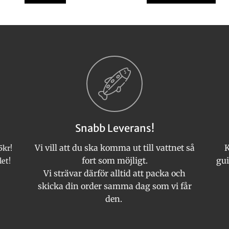
Den
här
produkten
har
flera
varianter.
De
olika
alternativen
kan
Snabb Leverans!
väljas
på
Vi vill att du ska komma ut till vattnet så
K
5kr!
produktsida
fort som möjligt.
gui
let!
Vi strävar därför alltid att packa och
skicka din order samma dag som vi får
den.