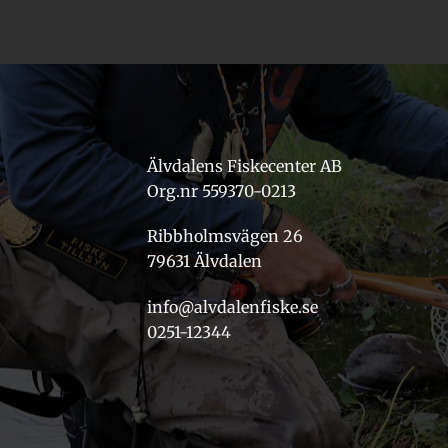
Älvdalens Fiskecenter AB
Org.nr 559370-0213
Ribbholmsvägen 26
79631 Älvdalen
info@alvdalenfiske.se
0251-12344