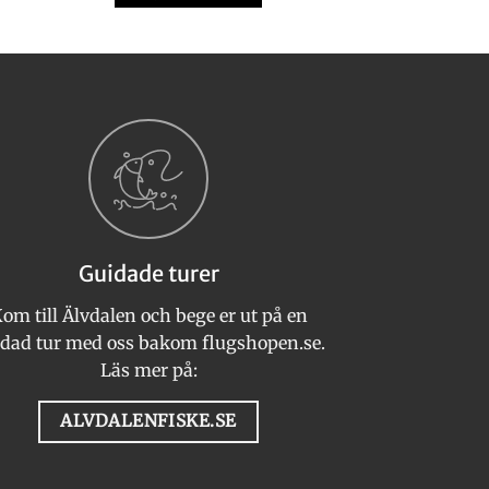
Den
här
produkten
har
flera
varianter.
De
olika
alternativen
kan
Guidade turer
väljas
på
om till Älvdalen och bege er ut på en
n
produktsidan
dad tur med oss bakom flugshopen.se.
Läs mer på:
ALVDALENFISKE.SE