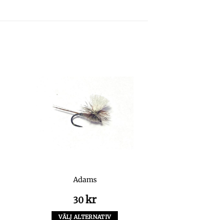
Adams
kr
30
VÄLJ ALTERNATIV