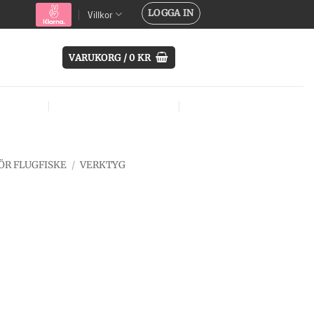
LOGGA IN
Villkor
VARUKORG /
0
KR
SYSTEM
ÖVRIG UTRUSTNING
MÄRKEN
ÖR FLUGFISKE
/
VERKTYG