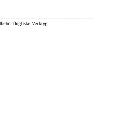
llbehör flugfiske
,
Verktyg