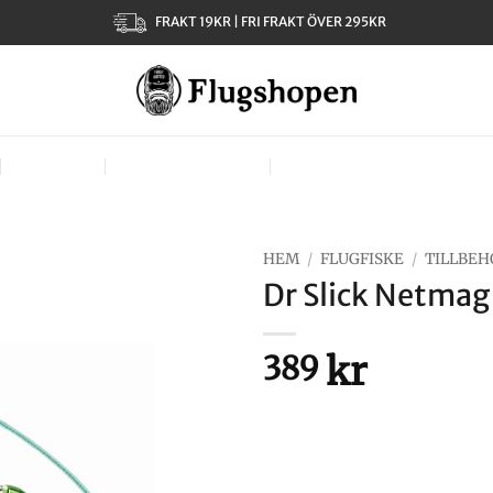
FRAKT 19KR | FRI FRAKT ÖVER 295KR
KLÄDER
TJEJER – LADIES
VÄSKOR, VÄSTAR & BÄR
HEM
/
FLUGFISKE
/
TILLBEH
Dr Slick Netmag
kr
389