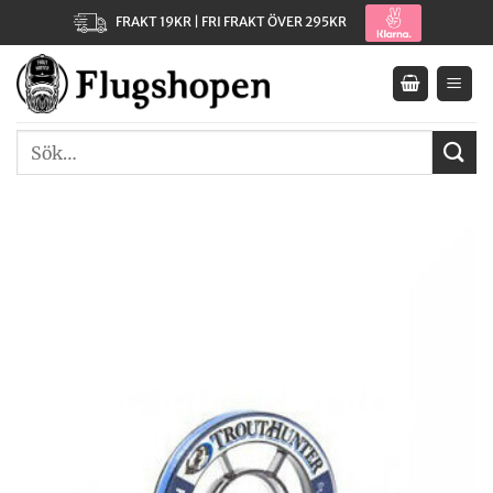
Skip
FRAKT 19KR | FRI FRAKT ÖVER 295KR
to
content
Sök
efter: