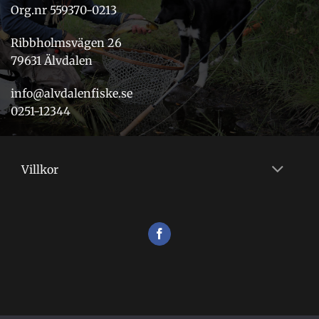
Org.nr 559370-0213
Ribbholmsvägen 26
79631 Älvdalen
info@alvdalenfiske.se
0251-12344
Villkor