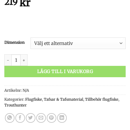
kr
219
Dimension
Trouthunter Fluorocarbon Tippet mängd
LÄGG TILL I VARUKORG
Artikelnr:
N/A
Kategorier:
Flugfiske
,
Tafsar & Tafsmaterial
,
Tillbehör flugfiske
,
Trouthunter