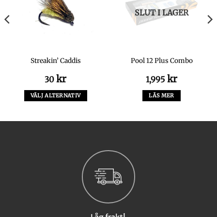
SLUT I LAGER
Streakin’ Caddis
Pool 12 Plus Combo
kr
kr
30
1,995
VÄLJ ALTERNATIV
LÄS MER
Den
här
produkten
har
flera
varianter.
De
olika
alternativen
kan
väljas
Låg frakt!