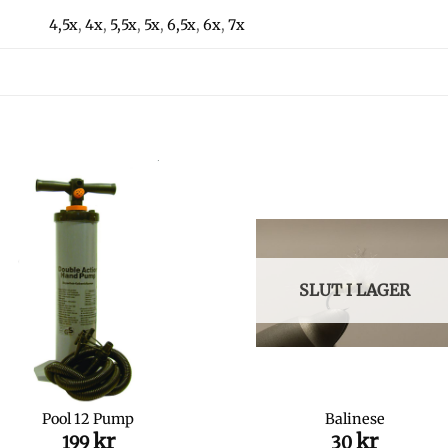
4,5x
,
4x
,
5,5x
,
5x
,
6,5x
,
6x
,
7x
SLUT I LAGER
Pool 12 Pump
Balinese
kr
kr
199
30