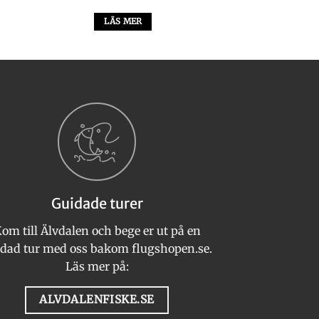
LÄS MER
Guidade turer
om till Älvdalen och bege er ut på en
n
dad tur med oss bakom flugshopen.se.
Läs mer på:
ALVDALENFISKE.SE