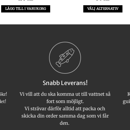
LÄGG TILL I VARUKORG
VÄLJ ALTERNATIV
Den
här
produkten
har
flera
varianter.
De
olika
alternativen
kan
Snabb Leverans!
väljas
på
Vi vill att du ska komma ut till vattnet så
K
5kr!
produktsida
fort som möjligt.
gui
let!
Vi strävar därför alltid att packa och
skicka din order samma dag som vi får
den.