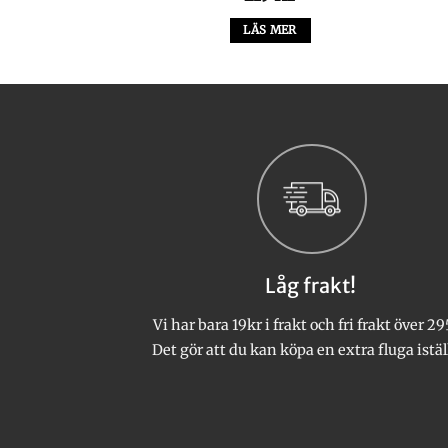
ursprungliga
nuvarande
priset
priset
 I VARUKORG
LÄS MER
var:
är:
2,199 kr.
1,499 kr.
Låg frakt!
Vi har bara 19kr i frakt och fri frakt över 29
Det gör att du kan köpa en extra fluga istäl