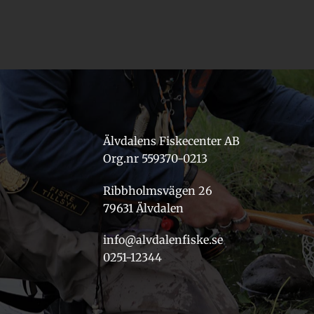
Älvdalens Fiskecenter AB
Org.nr 559370-0213
Ribbholmsvägen 26
79631 Älvdalen
info@alvdalenfiske.se
0251-12344