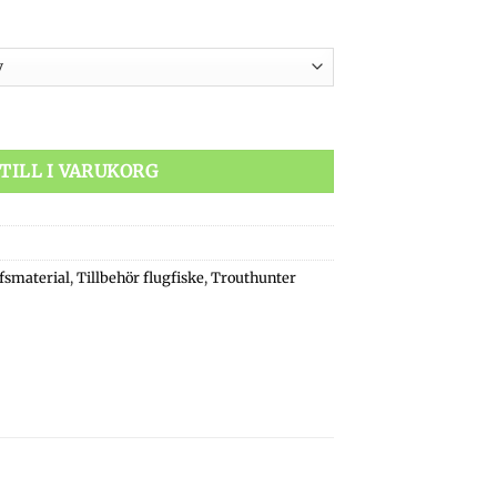
ppet Material mängd
TILL I VARUKORG
fsmaterial
,
Tillbehör flugfiske
,
Trouthunter