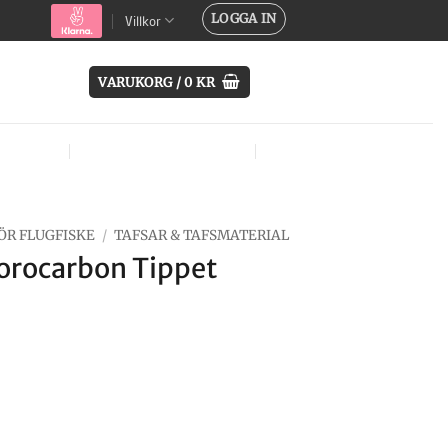
LOGGA IN
Villkor
VARUKORG /
0
KR
SYSTEM
ÖVRIG UTRUSTNING
MÄRKEN
ÖR FLUGFISKE
/
TAFSAR & TAFSMATERIAL
orocarbon Tippet