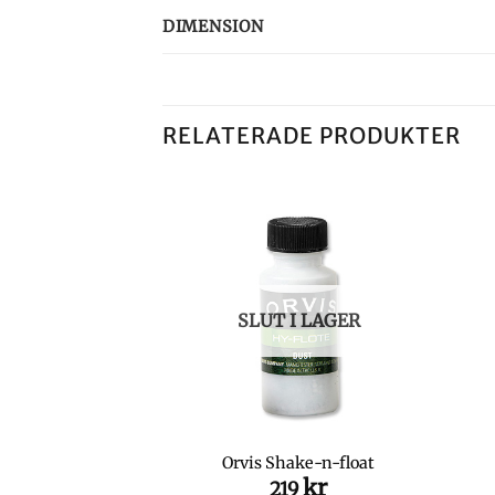
DIMENSION
RELATERADE PRODUKTER
SLUT I LAGER
rwater LA II
Orvis Shake-n-float
Det
Det
kr
kr
1,499
219