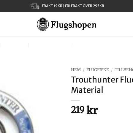
FRAKT 19KR | FRI FRAKT ÖVER 295KR
KLÄDER
TJEJER – LADIES
VÄSKOR, VÄSTAR & BÄR
HEM
/
FLUGFISKE
/
TILLBEH
Trouthunter Flu
Material
kr
219