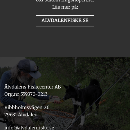
Läs mer på:
ALVDALENFISKE.SE
Älvdalens Fiskecenter AB
Org.nr 559370-0213
Ribbholmsvägen 26
79631 Älvdalen
info@alvdalenfiske.se