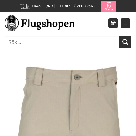
Skip
FRAKT 19KR | FRI FRAKT ÖVER 295KR
to
content
Sök
efter: