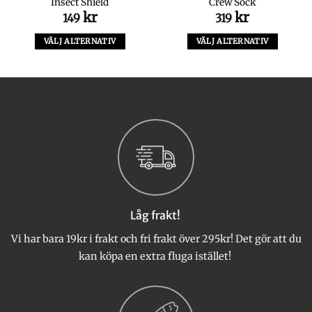
Insect Shield
Crew Sock
kr
kr
149
319
VÄLJ ALTERNATIV
VÄLJ ALTERNATIV
Den
Den
här
här
produkten
produkten
har
har
flera
flera
varianter.
varianter.
De
De
olika
olika
alternativen
alternativen
kan
kan
väljas
väljas
Låg frakt!
på
på
produktsidan
produktsidan
Vi har bara 19kr i frakt och fri frakt över 295kr! Det gör att du
kan köpa en extra fluga istället!