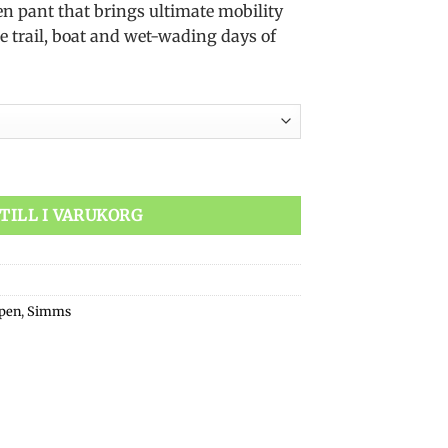
en pant that brings ultimate mobility
e trail, boat and wet-wading days of
gd
TILL I VARUKORG
pen
,
Simms