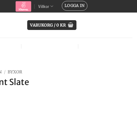
LOGGA IN
Villkor
VARUKORG /
0
KR
SYSTEM
ÖVRIG UTRUSTNING
MÄRKEN
N
/
BYXOR
t Slate