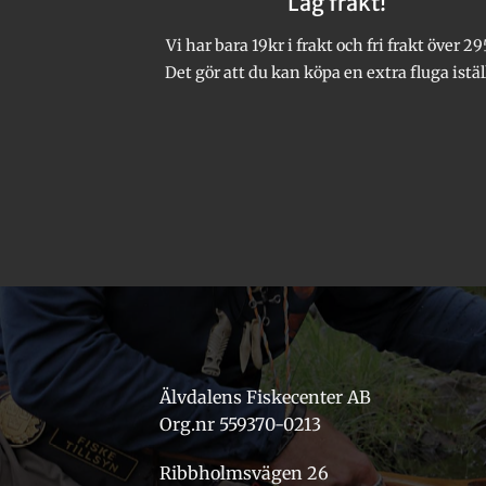
Låg frakt!
väljas
väljas
på
på
Vi har bara 19kr i frakt och fri frakt över 29
produktsidan
produktsidan
Det gör att du kan köpa en extra fluga istäl
Älvdalens Fiskecenter AB
Org.nr 559370-0213
Ribbholmsvägen 26