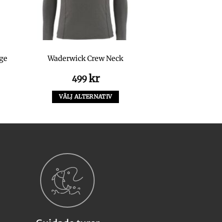
ge
Waderwick Crew Neck
kr
499
VÄLJ ALTERNATIV
Den
här
produkten
har
flera
varianter.
De
olika
alternativen
kan