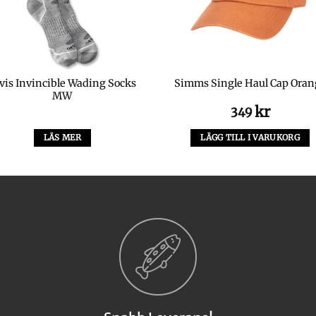
vis Invincible Wading Socks
Simms Single Haul Cap Oran
MW
kr
349
LÄS MER
LÄGG TILL I VARUKORG