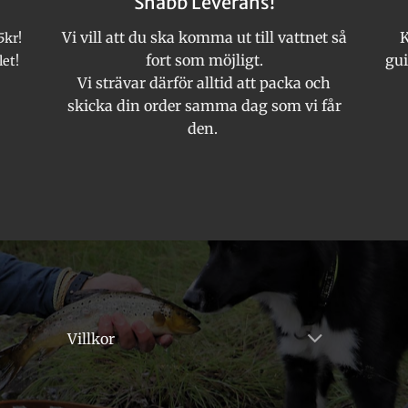
Snabb Leverans!
Vi vill att du ska komma ut till vattnet så
K
5kr!
fort som möjligt.
gui
let!
Vi strävar därför alltid att packa och
skicka din order samma dag som vi får
den.
Villkor