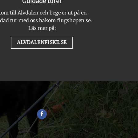
Guidade turer
väljas
på
om till Älvdalen och bege er ut på en
produktsidan
dad tur med oss bakom flugshopen.se.
Läs mer på:
ALVDALENFISKE.SE