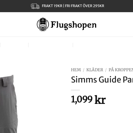
FRAKT 19KR | FRI FRAKT ÖVER 295KR
KLÄDER
TJEJER – LADIES
VÄSKOR, VÄSTAR & BÄR
HEM
/
KLÄDER
/
PÅ KROPPE
Simms Guide Pan
kr
1,099