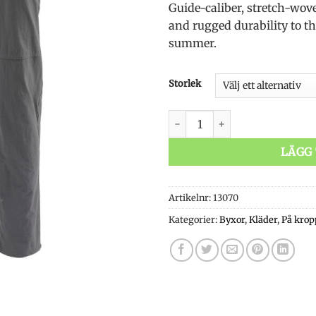
Guide-caliber, stretch-wov
and rugged durability to th
summer.
Storlek
Simms Guide Pant Slate män
LÄGG 
Artikelnr:
13070
Kategorier:
Byxor
,
Kläder
,
På krop