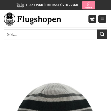
Skip
FRAKT 19KR | FRI FRAKT ÖVER 295KR
to
content
Sök
efter: