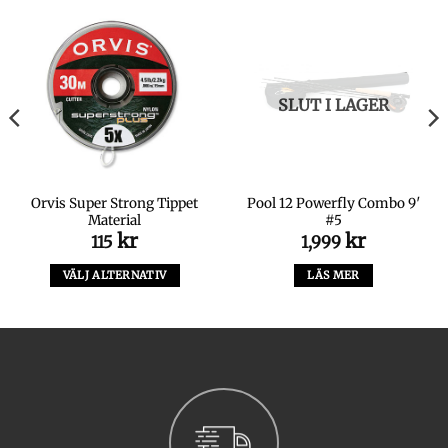
SLUT I LAGER
Orvis Super Strong Tippet
Pool 12 Powerfly Combo 9′
Material
#5
kr
kr
115
1,999
VÄLJ ALTERNATIV
LÄS MER
Den
här
produkten
har
flera
varianter.
De
olika