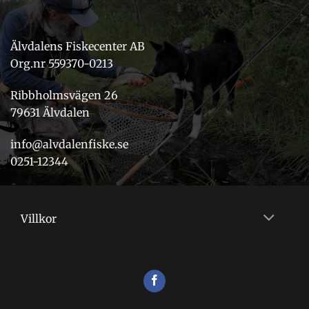
Älvdalens Fiskecenter AB
Org.nr 559370-0213
Ribbholmsvägen 26
79631 Älvdalen
info@alvdalenfiske.se
0251-12344
Villkor