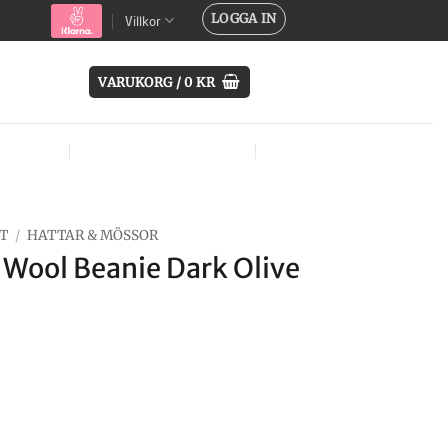
LOGGA IN
Villkor
VARUKORG /
0
KR
SYSTEM
ÖVRIG UTRUSTNING
MÄRKEN
T
/
HATTAR & MÖSSOR
Wool Beanie Dark Olive