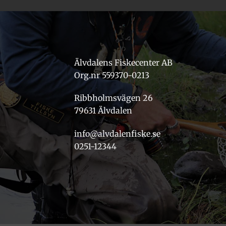
Älvdalens Fiskecenter AB
Org.nr 559370-0213
Ribbholmsvägen 26
79631 Älvdalen
info@alvdalenfiske.se
0251-12344