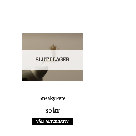
SLUT I LAGER
Sneaky Pete
kr
30
VÄLJ ALTERNATIV
Den