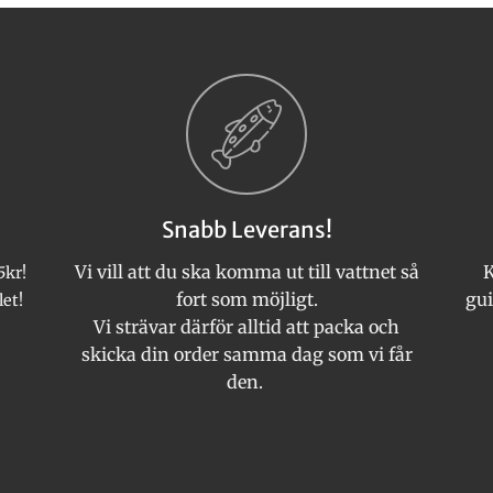
här
produkten
har
flera
varianter.
De
olika
alternativen
kan
Snabb Leverans!
väljas
på
Vi vill att du ska komma ut till vattnet så
K
5kr!
produktsida
fort som möjligt.
gui
let!
Vi strävar därför alltid att packa och
skicka din order samma dag som vi får
den.