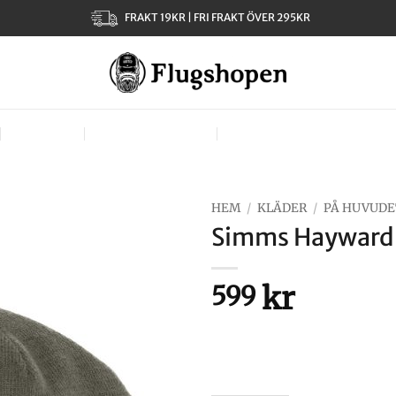
FRAKT 19KR | FRI FRAKT ÖVER 295KR
KLÄDER
TJEJER – LADIES
VÄSKOR, VÄSTAR & BÄR
HEM
/
KLÄDER
/
PÅ HUVUDE
Simms Hayward 
kr
599