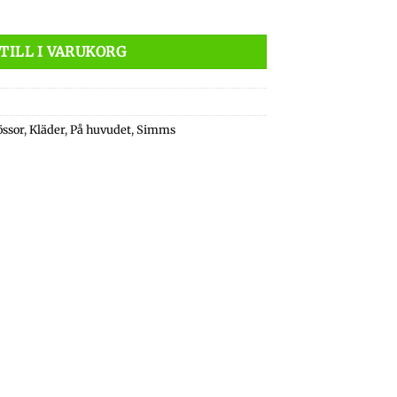
Dark Olive mängd
TILL I VARUKORG
össor
,
Kläder
,
På huvudet
,
Simms