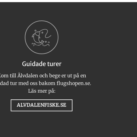
här
produkten
har
flera
varianter.
De
olika
alternativen
kan
Guidade turer
väljas
på
om till Älvdalen och bege er ut på en
n
produktsidan
dad tur med oss bakom flugshopen.se.
Läs mer på:
ALVDALENFISKE.SE