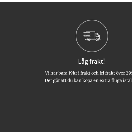
här
produkten
har
flera
varianter.
De
olika
alternativen
kan
Låg frakt!
väljas
på
Vi har bara 19kr i frakt och fri frakt över 29
produktsidan
Det gör att du kan köpa en extra fluga istäl