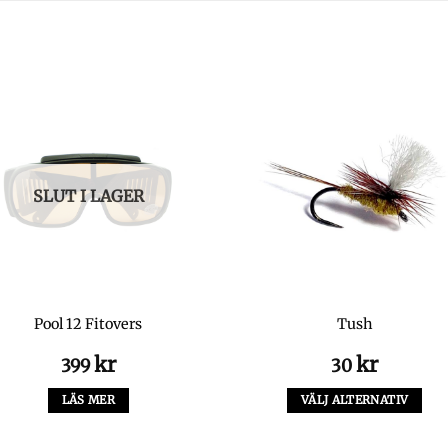
SLUT I LAGER
Pool 12 Fitovers
Tush
kr
kr
399
30
LÄS MER
VÄLJ ALTERNATIV
Den