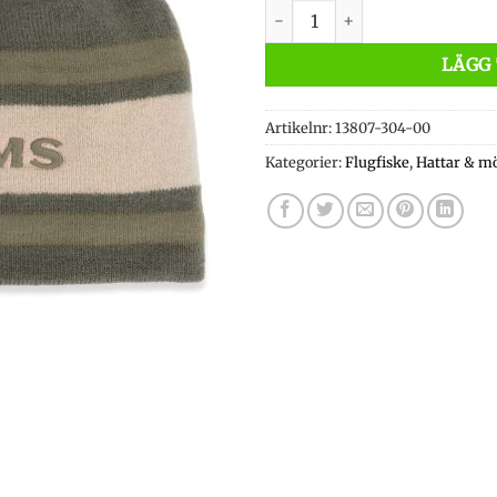
Simms Hayward Wool Beanie 
LÄGG 
Artikelnr:
13807-304-00
Kategorier:
Flugfiske
,
Hattar & m