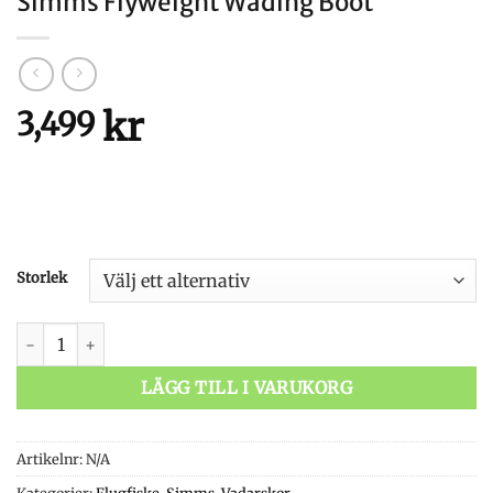
Simms Flyweight Wading Boot
kr
3,499
Storlek
Simms Flyweight Wading Boot mängd
LÄGG TILL I VARUKORG
Artikelnr:
N/A