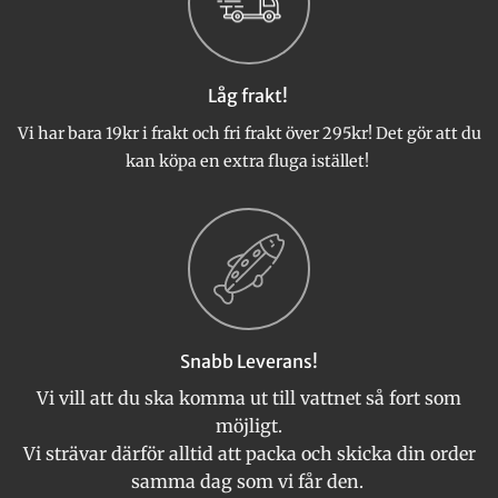
olika
olika
alternativen
alternativen
kan
kan
väljas
väljas
Låg frakt!
på
på
produktsidan
produktsidan
Vi har bara 19kr i frakt och fri frakt över 295kr! Det gör att du
kan köpa en extra fluga istället!
Snabb Leverans!
Vi vill att du ska komma ut till vattnet så fort som
möjligt.
Vi strävar därför alltid att packa och skicka din order
samma dag som vi får den.