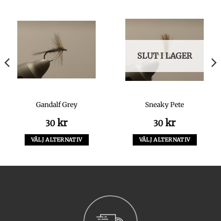
SLUT I LAGER
Gandalf Grey
Sneaky Pete
kr
kr
30
30
rande
VÄLJ ALTERNATIV
VÄLJ ALTERNATIV
Den
Den
.
här
här
produkten
produkten
har
har
flera
flera
varianter.
varianter.
De
De