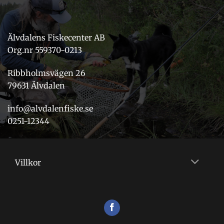
Älvdalens Fiskecenter AB
Org.nr 559370-0213
Ribbholmsvägen 26
79631 Älvdalen
info@alvdalenfiske.se
0251-12344
Villkor