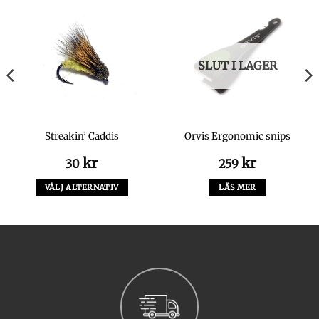
SLUT I LAGER
Streakin’ Caddis
Orvis Ergonomic snips
kr
kr
30
259
VÄLJ ALTERNATIV
LÄS MER
Den
här
produkten
har
flera
varianter.
De
olika