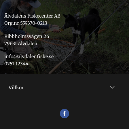
Älvdalens Fiskecenter AB
Org.nr 559370-0213
Ribbholmsvägen 26
79631 Älvdalen
info@alvdalenfiske.se
0251-12344
Villkor