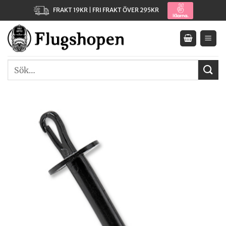
Skip
FRAKT 19KR | FRI FRAKT ÖVER 295KR
to
content
Sök
efter: