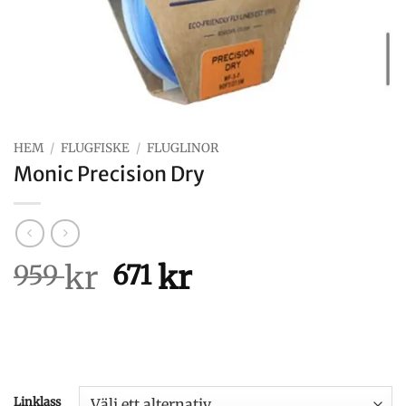
HEM
/
FLUGFISKE
/
FLUGLINOR
Monic Precision Dry
kr
Det
kr
Det
959
671
ursprungliga
nuvarande
priset
priset
var:
är:
959 kr.
671 kr.
Linklass