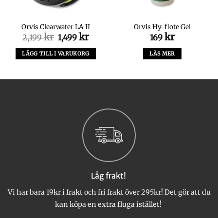
Orvis Clearwater LA II
Orvis Hy-flote Gel
kr
Det
kr
Det
kr
2,199
1,499
169
ursprungliga
nuvarande
priset
priset
LÄGG TILL I VARUKORG
LÄS MER
var:
är:
2,199 kr.
1,499 kr.
Låg frakt!
Vi har bara 19kr i frakt och fri frakt över 295kr! Det gör att du
kan köpa en extra fluga istället!