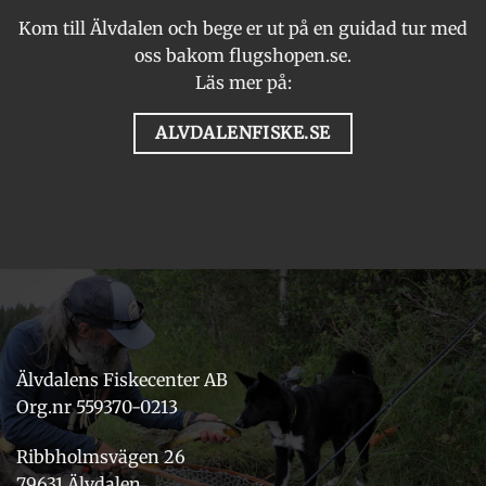
Kom till Älvdalen och bege er ut på en guidad tur med
oss bakom flugshopen.se.
Läs mer på:
ALVDALENFISKE.SE
Älvdalens Fiskecenter AB
Org.nr 559370-0213
Ribbholmsvägen 26
79631 Älvdalen