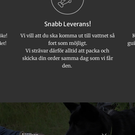
olika
alternativen
kan
Snabb Leverans!
väljas
på
Vi vill att du ska komma ut till vattnet så
K
5kr!
produktsida
fort som möjligt.
gui
let!
Vi strävar därför alltid att packa och
skicka din order samma dag som vi får
den.