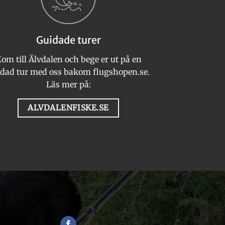
olika
alternativen
kan
Guidade turer
väljas
på
om till Älvdalen och bege er ut på en
n
produktsidan
dad tur med oss bakom flugshopen.se.
Läs mer på:
ALVDALENFISKE.SE