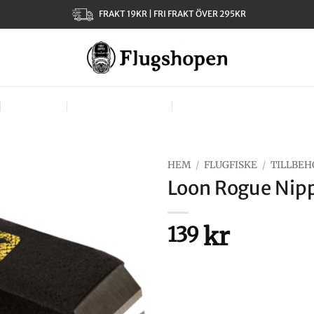
FRAKT 19KR | FRI FRAKT ÖVER 295KR
KLÄDER
TJEJER – LADIES
VÄSKOR, VÄSTAR & BÄR
HEM
/
FLUGFISKE
/
TILLBEH
Loon Rogue Nip
kr
139