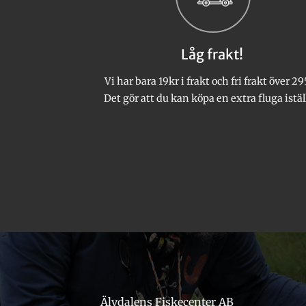
olika
olika
alternativen
alternativen
kan
kan
Låg frakt!
väljas
väljas
på
på
Vi har bara 19kr i frakt och fri frakt över 29
produktsidan
produktsidan
Det gör att du kan köpa en extra fluga istäl
Älvdalens Fiskecenter AB