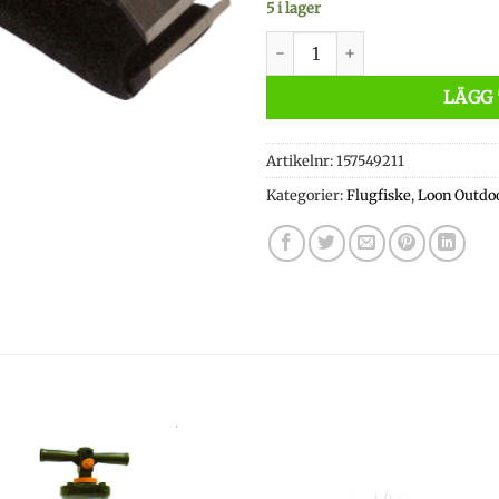
5 i lager
Loon Rogue Nippers mängd
LÄGG 
Artikelnr:
157549211
Kategorier:
Flugfiske
,
Loon Outdo