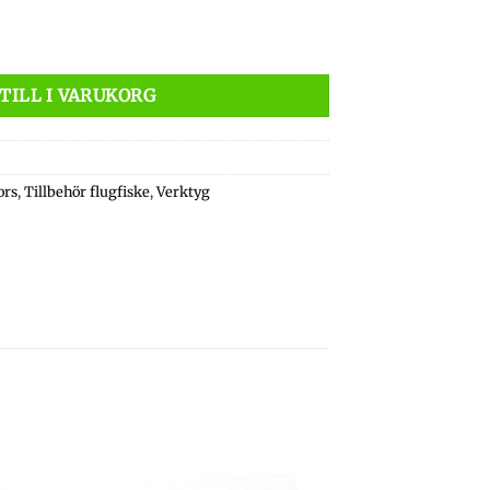
TILL I VARUKORG
ors
,
Tillbehör flugfiske
,
Verktyg