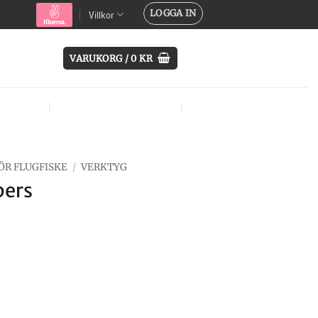
LOGGA IN
Villkor
VARUKORG /
0
KR
SYSTEM
ÖVRIG UTRUSTNING
MÄRKEN
ÖR FLUGFISKE
/
VERKTYG
pers