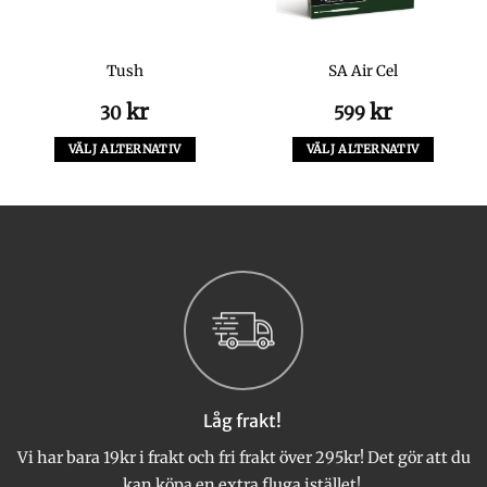
Tush
SA Air Cel
kr
kr
30
599
VÄLJ ALTERNATIV
VÄLJ ALTERNATIV
Den
Den
här
här
produkten
produkten
har
har
flera
flera
varianter.
varianter.
De
De
olika
olika
alternativen
alternativen
kan
kan
väljas
väljas
Låg frakt!
på
på
produktsidan
produktsidan
Vi har bara 19kr i frakt och fri frakt över 295kr! Det gör att du
kan köpa en extra fluga istället!