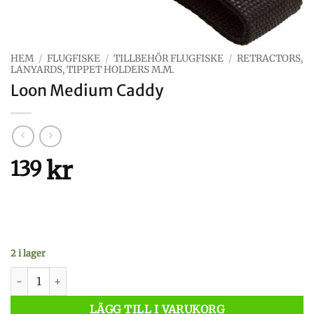
HEM
/
FLUGFISKE
/
TILLBEHÖR FLUGFISKE
/
RETRACTORS,
LANYARDS, TIPPET HOLDERS M.M.
Loon Medium Caddy
kr
139
2 i lager
Loon Medium Caddy mängd
LÄGG TILL I VARUKORG