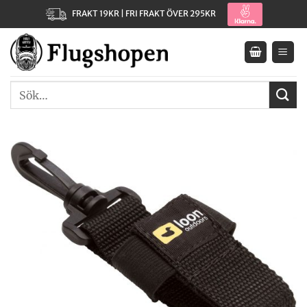
Skip
FRAKT 19KR | FRI FRAKT ÖVER 295KR
to
content
Sök
efter: