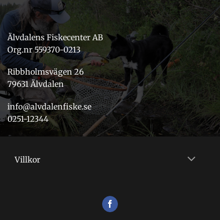
Älvdalens Fiskecenter AB
Org.nr 559370-0213
Ribbholmsvägen 26
79631 Älvdalen
info@alvdalenfiske.se
0251-12344
Villkor