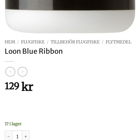
HEM
/
FLUGFISKE
/
TILLBEHÖR FLUGFISKE
/
FLYTMEDEL
Loon Blue Ribbon
kr
129
17 i lager
Loon Blue Ribbon mängd