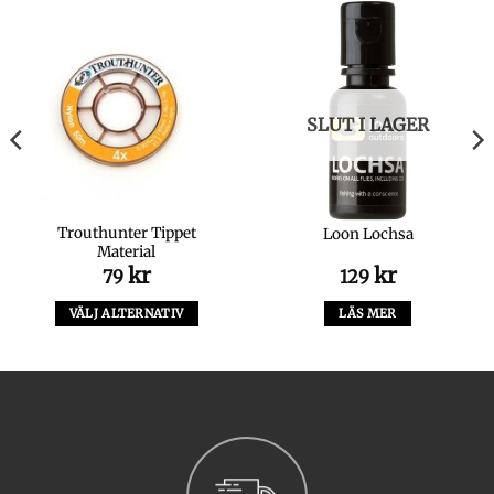
SLUT I LAGER
Trouthunter Tippet
Loon Lochsa
Material
kr
kr
79
129
VÄLJ ALTERNATIV
LÄS MER
Den
här
produkten
har
flera
varianter.
De