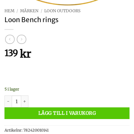
HEM
/
MÄRKEN
/
LOON OUTDOORS
Loon Bench rings
kr
139
5 i lager
Loon Bench rings mängd
LÄGG TILL I VARUKORG
Artikelnr:
782420010141