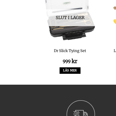
SLUT I LAGER
 206 BL
Dr Slick Tying Set
L
kr
kr
9
999
LTERNATIV
LÄS MER
Den
här
produkten
har
flera
varianter.
De