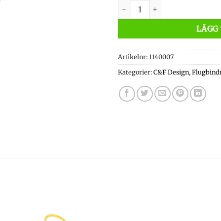
C&F Midge Rotary Hackle Pli
LÄGG 
Artikelnr:
1140007
Kategorier:
C&F Design
,
Flugbind