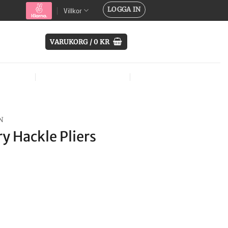
LOGGA IN
Villkor
VARUKORG /
0
KR
SYSTEM
ÖVRIG UTRUSTNING
MÄRKEN
N
y Hackle Pliers