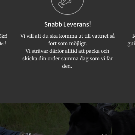
Snabb Leverans!
Vi vill att du ska komma ut till vattnet så
K
5kr!
fort som möjligt.
gui
let!
Vi strävar därför alltid att packa och
skicka din order samma dag som vi får
den.