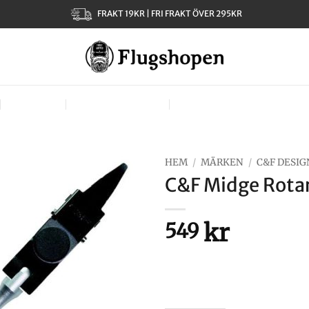
FRAKT 19KR | FRI FRAKT ÖVER 295KR
KLÄDER
TJEJER – LADIES
VÄSKOR, VÄSTAR & BÄR
HEM
/
MÄRKEN
/
C&F DESIG
C&F Midge Rotar
kr
549