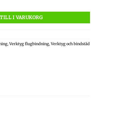
ers mängd
TILL I VARUKORG
ning
,
Verktyg flugbindning
,
Verktyg och bindstäd