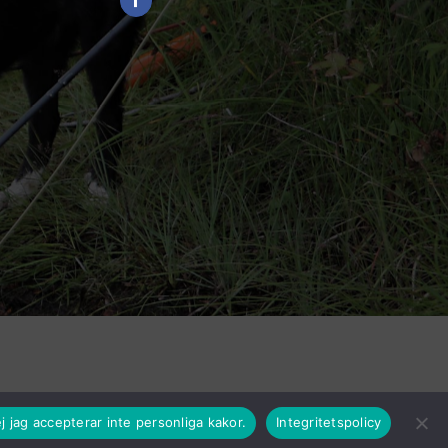
j jag accepterar inte personliga kakor.
Integritetspolicy