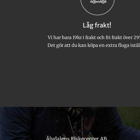
olika
alternativen
kan
Låg frakt!
väljas
på
Vi har bara 19kr i frakt och fri frakt över 29
produktsidan
Det gör att du kan köpa en extra fluga istäl
Älvdalens Fiskecenter AB