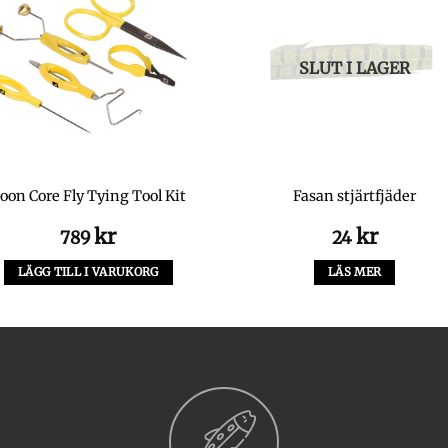
SLUT I LAGER
oon Core Fly Tying Tool Kit
Fasan stjärtfjäder
kr
kr
789
24
LÄGG TILL I VARUKORG
LÄS MER