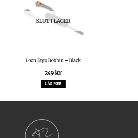
SLUT I LAGER
Loon Ergo Bobbin – Black
kr
249
LÄS MER