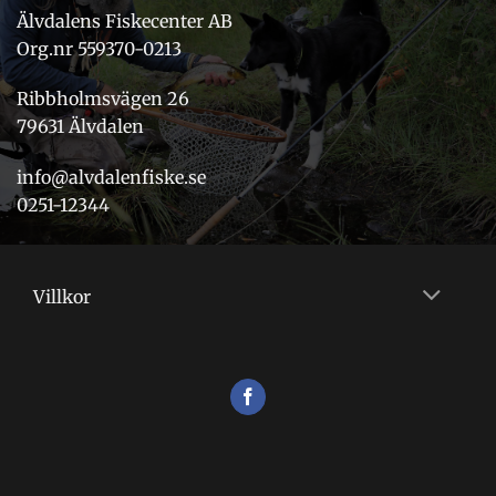
Älvdalens Fiskecenter AB
Org.nr 559370-0213
Ribbholmsvägen 26
79631 Älvdalen
info@alvdalenfiske.se
0251-12344
Villkor