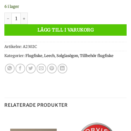
6 i lager
Leech ATW2 Yellow mängd
LÄGG TILL I VARUKORG
Artikelnr:
A2302C
Kategorier:
Flugfiske
,
Leech
,
Solglasögon
,
Tillbehör flugfiske
RELATERADE PRODUKTER