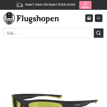
Skip
FRAKT 19KR | FRI FRAKT ÖVER 295KR
to
content
Sök
efter: