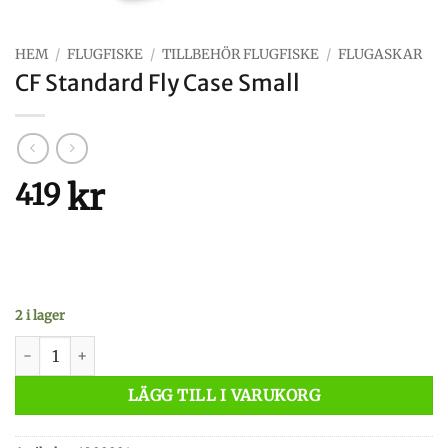
HEM
/
FLUGFISKE
/
TILLBEHÖR FLUGFISKE
/
FLUGASKAR
CF Standard Fly Case Small
kr
419
2 i lager
CF Standard Fly Case Small mängd
LÄGG TILL I VARUKORG