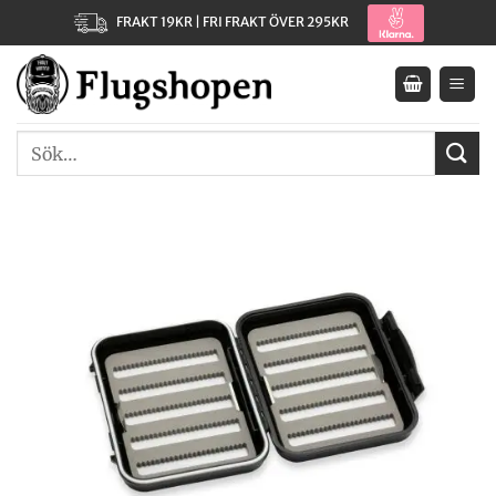
Skip
FRAKT 19KR | FRI FRAKT ÖVER 295KR
to
content
Sök
efter: