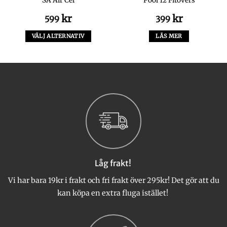
SA Air Cel
Pool 12 Fitovers
kr
kr
599
399
VÄLJ ALTERNATIV
LÄS MER
Den
här
produkten
har
flera
varianter.
De
olika
alternativen
kan
väljas
Låg frakt!
på
produktsidan
Vi har bara 19kr i frakt och fri frakt över 295kr! Det gör att du
kan köpa en extra fluga istället!