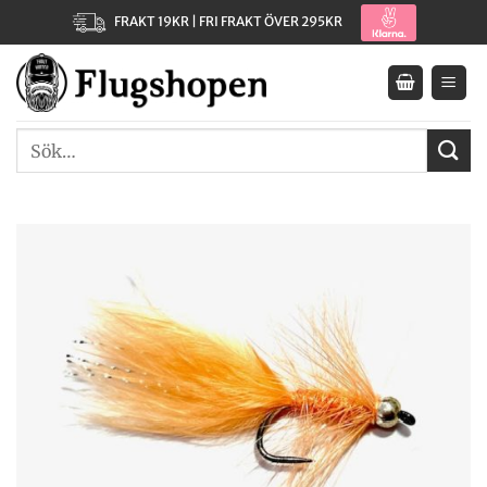
Skip
FRAKT 19KR | FRI FRAKT ÖVER 295KR
to
content
Sök
efter: