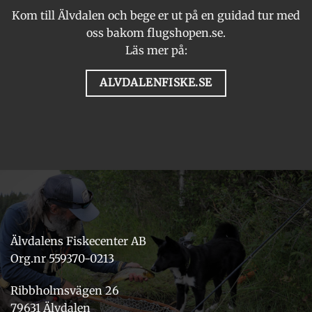
Kom till Älvdalen och bege er ut på en guidad tur med
oss bakom flugshopen.se.
Läs mer på:
ALVDALENFISKE.SE
Älvdalens Fiskecenter AB
Org.nr 559370-0213
Ribbholmsvägen 26
79631 Älvdalen