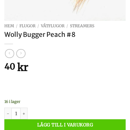
HEM
/
FLUGOR
/
VÅTFLUGOR
/
STREAMERS
Wolly Bugger Peach #8
kr
40
16 i lager
Wolly Bugger Peach #8 mängd
LÄGG TILL I VARUKORG