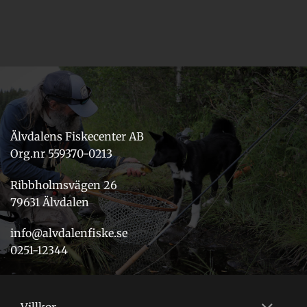
Älvdalens Fiskecenter AB
Org.nr 559370-0213
Ribbholmsvägen 26
79631 Älvdalen
info@alvdalenfiske.se
0251-12344