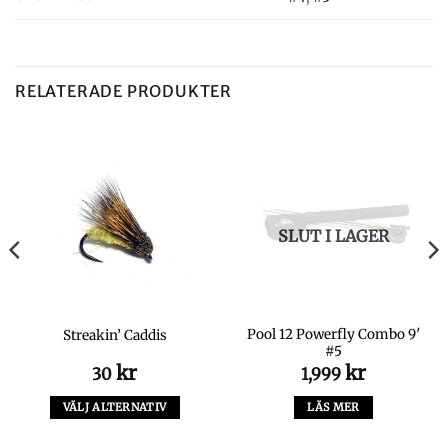
RELATERADE PRODUKTER
SLUT I LAGER
Pool 12 Powerfly Combo 9′
Streakin’ Caddis
#5
kr
kr
30
1,999
VÄLJ ALTERNATIV
LÄS MER
Den