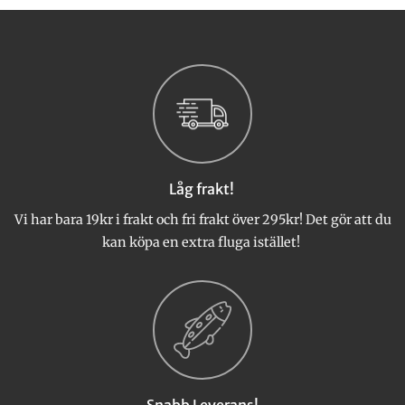
här
produkten
har
flera
varianter.
De
olika
alternativen
kan
väljas
Låg frakt!
på
produktsidan
Vi har bara 19kr i frakt och fri frakt över 295kr! Det gör att du
kan köpa en extra fluga istället!