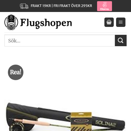
Skip
FRAKT 19KR | FRI FRAKT ÖVER 295KR
to
content
Sök
efter:
Rea!