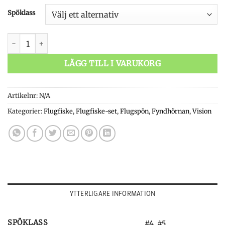
Spöklass
Vision Solina 2 Outfit mängd
LÄGG TILL I VARUKORG
Artikelnr:
N/A
Kategorier:
Flugfiske
,
Flugfiske-set
,
Flugspön
,
Fyndhörnan
,
Vision
YTTERLIGARE INFORMATION
SPÖKLASS
#4
,
#5