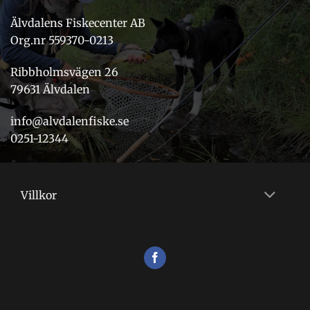
Älvdalens Fiskecenter AB
Org.nr 559370-0213
Ribbholmsvägen 26
79631 Älvdalen
info@alvdalenfiske.se
0251-12344
Villkor