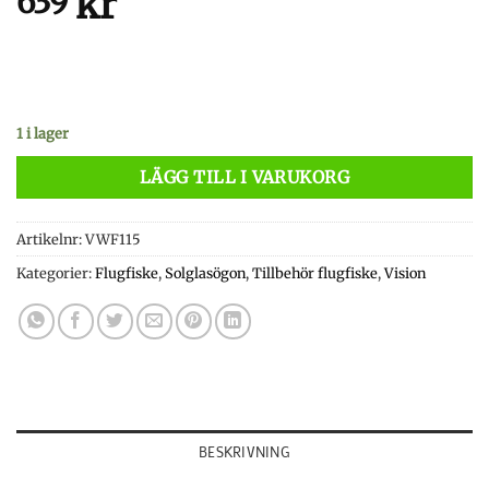
kr
639
1 i lager
LÄGG TILL I VARUKORG
Artikelnr:
VWF115
Kategorier:
Flugfiske
,
Solglasögon
,
Tillbehör flugfiske
,
Vision
BESKRIVNING