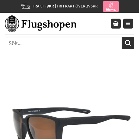
Skip
FRAKT 19KR | FRI FRAKT ÖVER 295KR
to
content
Sök
efter: