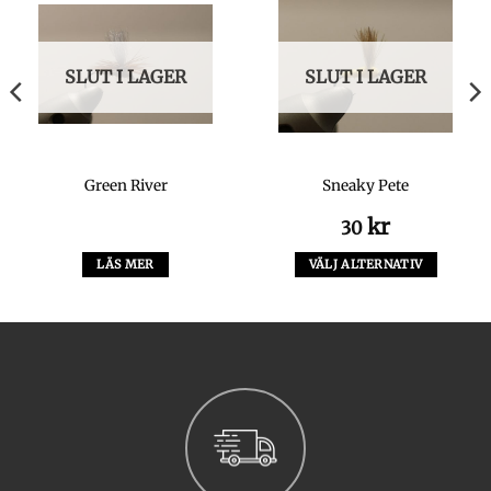
SLUT I LAGER
SLUT I LAGER
Green River
Sneaky Pete
kr
30
LÄS MER
VÄLJ ALTERNATIV
Den
här
produkten
har
flera
varianter.
De
olika
alternativen