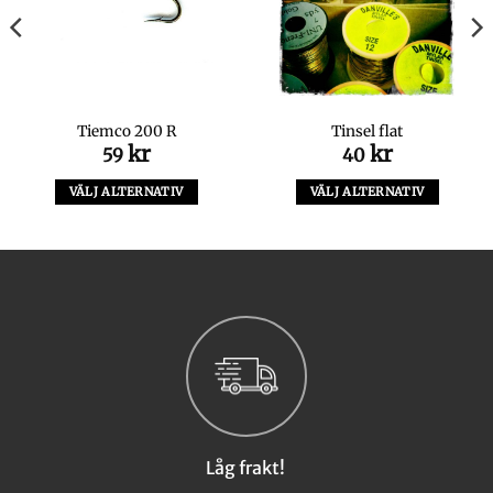
Tiemco 200 R
Tinsel flat
kr
kr
59
40
VÄLJ ALTERNATIV
VÄLJ ALTERNATIV
Den
Den
här
här
produkten
produkten
har
har
flera
flera
varianter.
varianter.
De
De
olika
olika
alternativen
alternativen
kan
kan
väljas
väljas
Låg frakt!
på
på