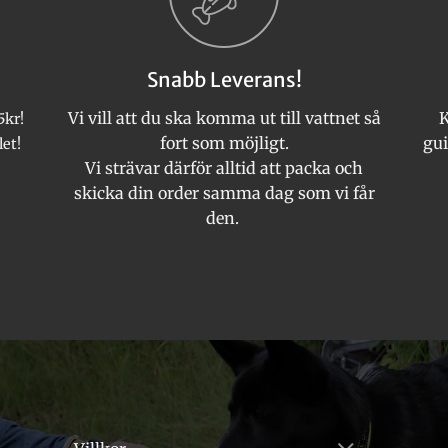
olika
alternativen
kan
Snabb Leverans!
väljas
på
Vi vill att du ska komma ut till vattnet så
K
5kr!
produktsidan
fort som möjligt.
gui
let!
Vi strävar därför alltid att packa och
skicka din order samma dag som vi får
den.