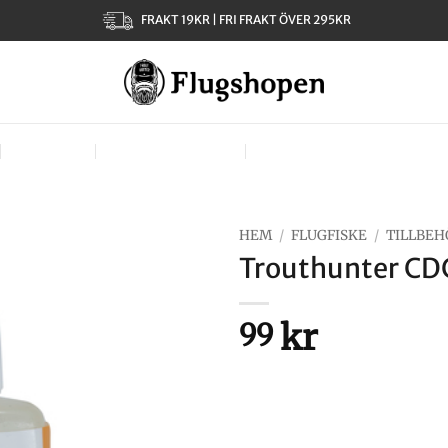
FRAKT 19KR | FRI FRAKT ÖVER 295KR
KLÄDER
TJEJER – LADIES
VÄSKOR, VÄSTAR & BÄR
HEM
/
FLUGFISKE
/
TILLBEH
Trouthunter CDC
kr
99