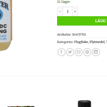
11 i lager
Trouthunter CDC Fly Dressin
LÄGG 
Artikelnr:
164157741
Kategorier:
Flugfiske
,
Flytmedel
,