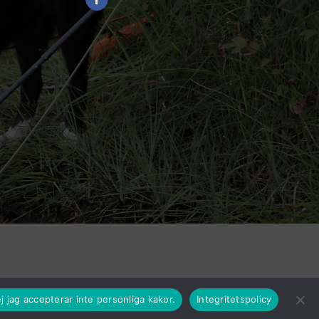
j jag accepterar inte personliga kakor.
Integritetspolicy