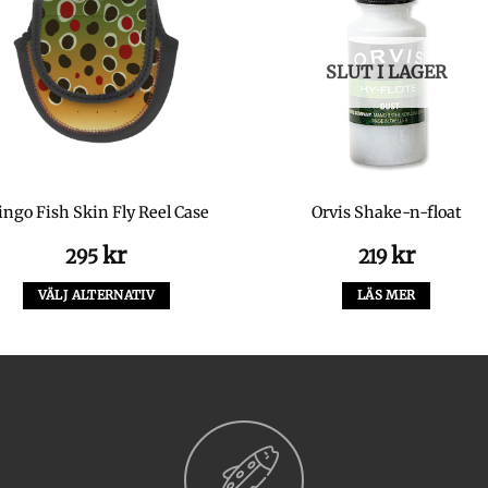
SLUT I LAGER
ngo Fish Skin Fly Reel Case
Orvis Shake-n-float
kr
kr
295
219
VÄLJ ALTERNATIV
LÄS MER
Den
här
produkten
har
flera
varianter.
De