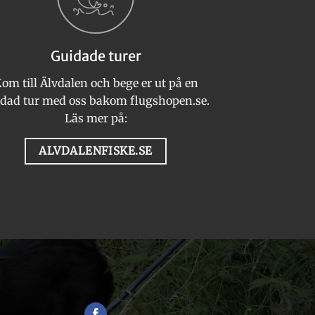
olika
alternativen
kan
Guidade turer
väljas
på
om till Älvdalen och bege er ut på en
produktsidan
dad tur med oss bakom flugshopen.se.
Läs mer på:
ALVDALENFISKE.SE