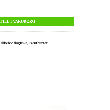
g mängd
TILL I VARUKORG
Tillbehör flugfiske
,
Trouthunter