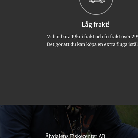
olika
olika
alternativen
alternativen
kan
kan
Låg frakt!
väljas
väljas
på
på
Vi har bara 19kr i frakt och fri frakt över 29
produktsidan
produktsidan
Det gör att du kan köpa en extra fluga istäl
Älvdalens Fiskecenter AB