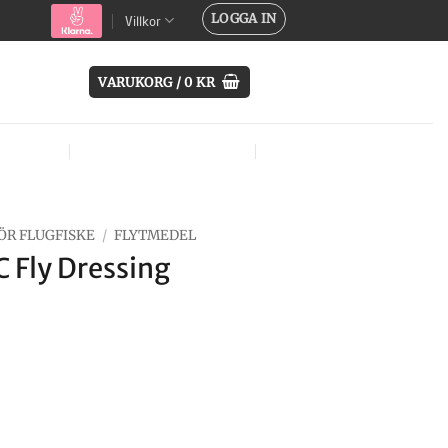
LOGGA IN
Villkor
VARUKORG /
0
KR
SYSTEM
ÖVRIG UTRUSTNING
MÄRKEN
ÖR FLUGFISKE
/
FLYTMEDEL
 Fly Dressing